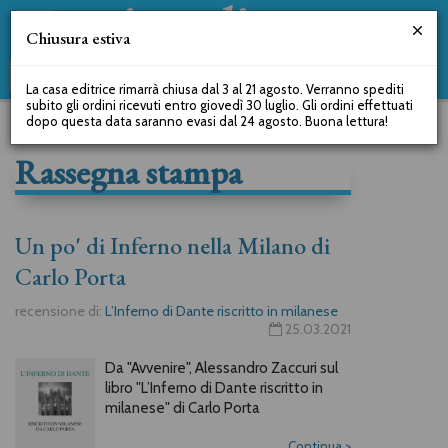
Chiusura estiva
La casa editrice rimarrà chiusa dal 3 al 21 agosto. Verranno spediti
subito gli ordini ricevuti entro giovedì 30 luglio. Gli ordini effettuati
dopo questa data saranno evasi dal 24 agosto. Buona lettura!
Rassegna stampa
Un po' di Inferno nella Milano di
Carlo Porta
recensione di:
L’Inferno di Dante riscritto in milanese
25.03.2021
Da "Avvenire", Alessandro Zaccuri sul
libro "L’Inferno di Dante riscritto in
milanese" di Carlo Porta
Continua
>