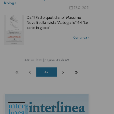
filologia
22.01.2021
Da "Il Fatto quotidiano", Massimo
Novelli sulla rivista "Autografo" 64 "Le
carte in gioco"
Continua
>
483
risultati | pagina:
42
di
49
42