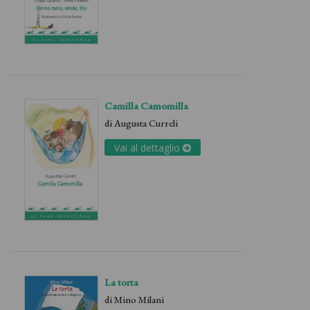
Camilla Camomilla
di
Augusta Curreli
Vai al dettaglio
La torta
di
Mino Milani