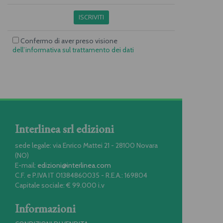
ISCRIVITI
Confermo di aver preso visione
dell’informativa sul trattamento dei dati
Interlinea srl edizioni
sede legale: via Enrico Mattei 21 - 28100 Novara
(NO)
E-mail:
edizioni@interlinea.com
C.F. e P.IVA IT 01384860035 - R.E.A.: 169804
Capitale sociale: € 99.000 i.v
Informazioni