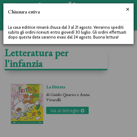
Chiusura estiva
La casa editrice rimarrà chiusa dal 3 al 21 agosto. Verranno spediti
subito gli ordini ricevuti entro giovedì 30 luglio. Gli ordini effettuati
dopo questa data saranno evasi dal 24 agosto. Buona lettura!
Letteratura per
l'infanzia
La frittata
di
Guido Quarzo
e
Anna
Vivarelli
Vai al dettaglio