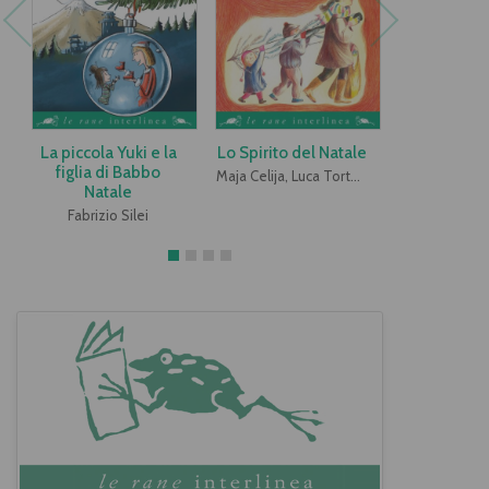
La piccola Yuki e la
Lo Spirito del Natale
Le scarpe
figlia di Babbo
Befa
Maja Celija, Luca Tortolini
Natale
Anna Genni 
Fabrizio Silei