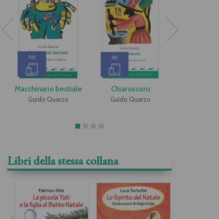
Pdf
Pdf
Pdf
Macchinario bestiale
Chiaroscuro
Uomo nero,
blu
Guido Quarzo
Guido Quarzo
Libri della stessa collana