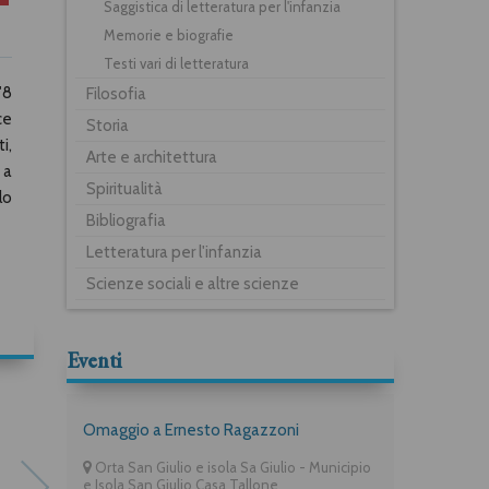
Saggistica di letteratura per l'infanzia
Memorie e biografie
Testi vari di letteratura
'8
Filosofia
ce
Storia
i,
Arte e architettura
 a
Spiritualità
lo
Bibliografia
Letteratura per l'infanzia
Scienze sociali e altre scienze
Eventi
Omaggio a Ernesto Ragazzoni
Orta San Giulio e isola Sa Giulio - Municipio
e Isola San Giulio Casa Tallone