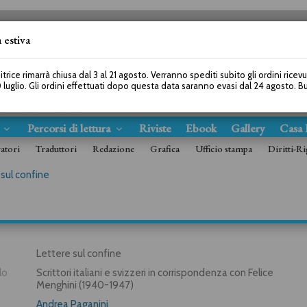
 estiva
SEGUICI SU
itrice rimarrà chiusa dal 3 al 21 agosto. Verranno spediti subito gli ordini ricev
 luglio. Gli ordini effettuati dopo questa data saranno evasi dal 24 agosto. 
s
Percorsi di lettura
Riviste
Ebook
Gallery
Casa 
ratori
Traduttori
Redazione
Grafica
Ufficio stampa
Diritti-Ri
 sul confine
Lettere sul confine
lo
Scrittori italiani e svizzeri in corrispondenza con Felice
Menghini (1940-1947)
Andrea Paganini