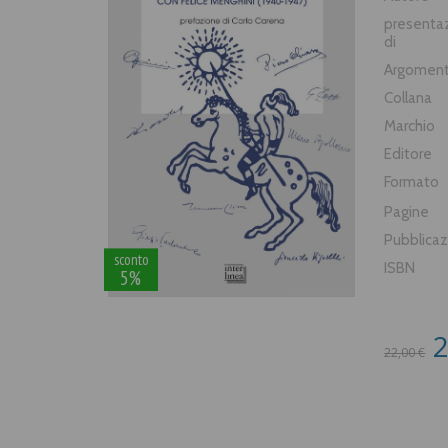
presenta
di
Argomen
Collana
Marchio
Editore
Formato
Pagine
Pubblica
sconto
ISBN
5%
2
22,00 €