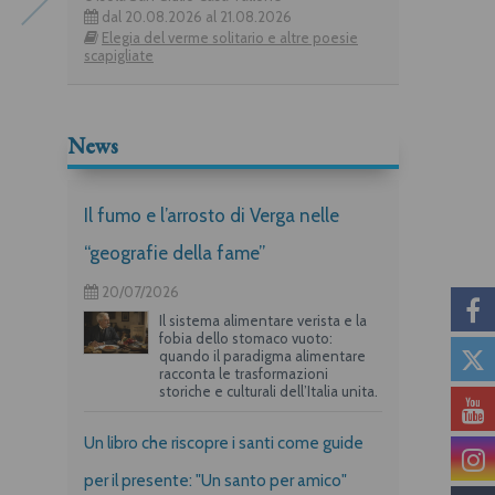
dal 20.08.2026 al 21.08.2026
Elegia del verme solitario e altre poesie
scapigliate
Roberto Rebora
Il «guazzabuglio del cuore
News
umano»
Il fumo e l’arrosto di Verga nelle
“geografie della fame”
20/07/2026
Il sistema alimentare verista e la
fobia dello stomaco vuoto:
quando il paradigma alimentare
racconta le trasformazioni
storiche e culturali dell’Italia unita.
Un libro che riscopre i santi come guide
per il presente: "Un santo per amico"