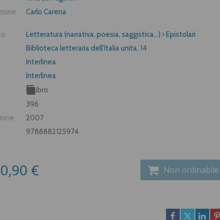
zione
Carlo Carena
to
Letteratura (narrativa, poesia, saggistica...)
Epistolari
Biblioteca letteraria dell'Italia unita
, 14
Interlinea
Interlinea
Libro
396
zione
2007
9788882125974
0,90 €
Non ordinabile