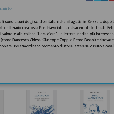
mmento
 sono alcuni degli scrittori italiani che, rifugiatisi in Svizzera dopo l
o letterario creatosi a Poschiavo intorno al sacerdote letterato Feli
alore e alla collana "L'ora d'oro". Le lettere inedite più interessant
zeri (come Francesco Chiesa, Giuseppe Zoppi e Remo Fasani) e ritrovate
oniare uno straordinario momento di storia letteraria vissuto a caval