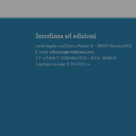
Interlinea srl edizioni
sede legale: via Enrico Mattei 21 - 28100 Novara (NO)
E-mail:
edizioni@interlinea.com
C.F. e P.IVA IT 01384860035 - R.E.A.: 169804
Capitale sociale: € 99.000 i.v