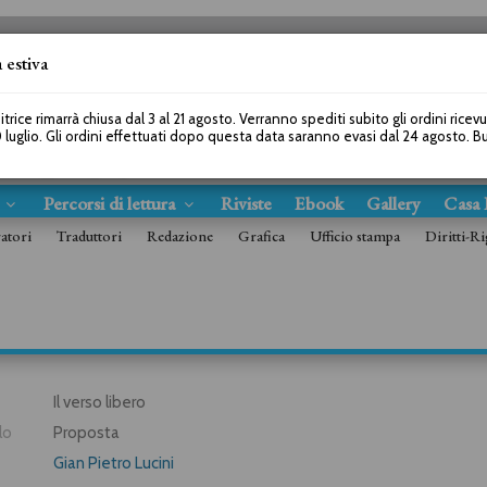
 estiva
SEGUICI SU
itrice rimarrà chiusa dal 3 al 21 agosto. Verranno spediti subito gli ordini ricev
 luglio. Gli ordini effettuati dopo questa data saranno evasi dal 24 agosto. 
s
Percorsi di lettura
Riviste
Ebook
Gallery
Casa 
ratori
Traduttori
Redazione
Grafica
Ufficio stampa
Diritti-Ri
Il verso libero
lo
Proposta
Gian Pietro Lucini