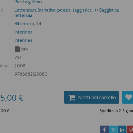
Pier Luigi Ferro
to
Letteratura (narrativa, poesia, saggistica...)
Saggistica
letteraria
Biblioteca
, 44
Interlinea
Interlinea
Libro
752
zione
2008
9788882125080
5,00 €
Metti nel carrello
5,00 €
Spedito in 2-3 gior