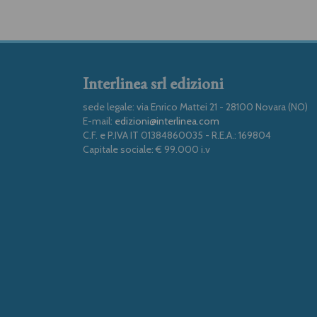
Interlinea srl edizioni
sede legale: via Enrico Mattei 21 - 28100 Novara (NO)
E-mail:
edizioni@interlinea.com
C.F. e P.IVA IT 01384860035 - R.E.A.: 169804
Capitale sociale: € 99.000 i.v