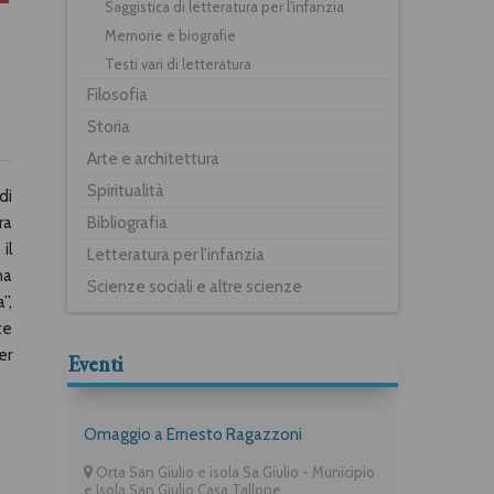
Saggistica di letteratura per l'infanzia
Memorie e biografie
Testi vari di letteratura
Filosofia
Storia
Arte e architettura
Spiritualità
di
Bibliografia
ra
il
Letteratura per l'infanzia
na
Scienze sociali e altre scienze
”,
te
er
Eventi
Omaggio a Ernesto Ragazzoni
Orta San Giulio e isola Sa Giulio - Municipio
e Isola San Giulio Casa Tallone