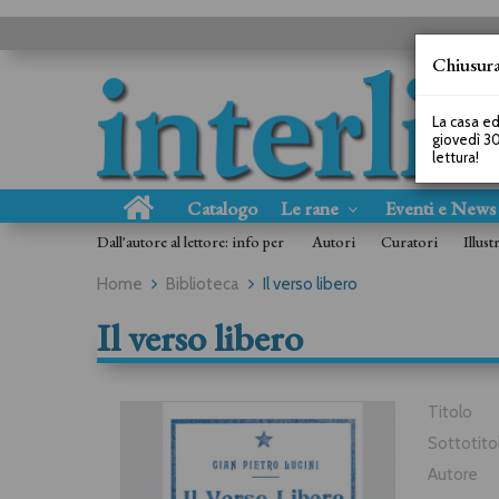
Chiusura
La casa ed
giovedì 30
lettura!
Catalogo
Le rane
Eventi e New
Dall'autore al lettore: info per
Autori
Curatori
Illust
Home
Biblioteca
Il verso libero
Il verso libero
Titolo
Sottotito
Autore