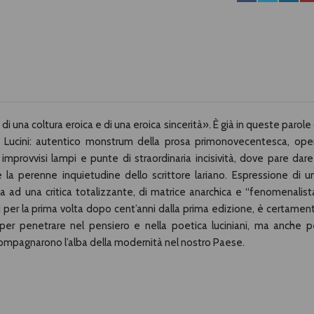
di una coltura eroica e di una eroica sincerità». È già in queste parole 
 Lucini: autentico monstrum della prosa primonovecentesca, ope
a improvvisi lampi e punte di straordinaria incisività, dove pare dare 
 la perenne inquietudine dello scrittore lariano. Espressione di u
ca ad una critica totalizzante, di matrice anarchica e “fenomenalista
per la prima volta dopo cent’anni dalla prima edizione, è certamen
per penetrare nel pensiero e nella poetica luciniani, ma anche p
ccompagnarono l’alba della modernità nel nostro Paese.