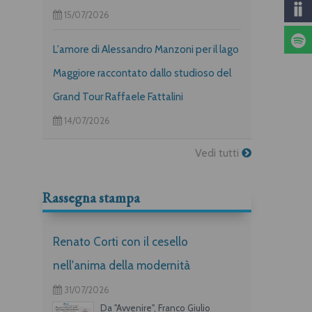
Lo spazio emozionale
Le cose buone e vere
15/07/2026
Roberto Carnero
Carlo Betocchi, Giovanni Raboni
L'amore di Alessandro Manzoni per il lago
Maggiore raccontato dallo studioso del
Grand Tour Raffaele Fattalini
14/07/2026
Vedi tutti
Rassegna stampa
Renato Corti con il cesello
nell'anima della modernità
31/07/2026
Da "Avvenire", Franco Giulio