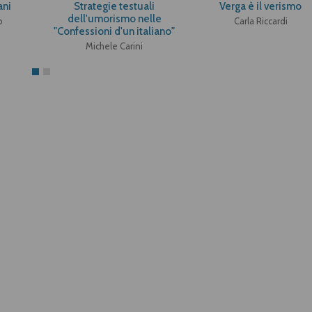
ani
Strategie testuali
Verga è il verismo
dell'umorismo nelle
o
Carla Riccardi
"Confessioni d'un italiano"
Michele Carini