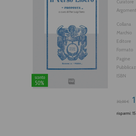
Curatore
Argomen
Collana
Marchio
Editore
Formato
Pagine
Pubblica
ISBN
sconto
50%
1
30,00 €
risparmi: 1