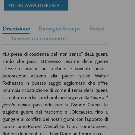
PDF SU WWW.TORROSSA.IT
Descrizione
Rassegna Stampa
Eventi
Inserisci un commento
«La presa di coscienza del “non senso” della guerra
credo che passi attraverso l'esame delle guerre
stesse e non in una debole e sovente noiosa
perorazione attorno alla pace» scrive Walter
Fochesato in questo saggio aggiornato che offre
un'ampia ricostruzione di come il tema della guerra
sia entrato nei libri per bambini e ragazzi. Da
Cuore
a
Il
piccolo alpino
, passando per la Grande Guerra, le
tragiche guerre del fascismo e l'Olocausto, fino a
giungere ai conflitti dei nostri giorni, con l’apporto di
autori come Robert Westall, Uri Orlev, Tomi Ungerer,
Roberto Innocenti e Lia Levi. Dopo un tempo in cui la