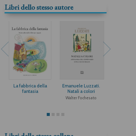
Libri dello stesso autore
La fabbrica della
Emanuele Luzzati.
Un canto d
fantasia
Natali a colori
Charles D
Walter Fochesato
Libri della stessa collana