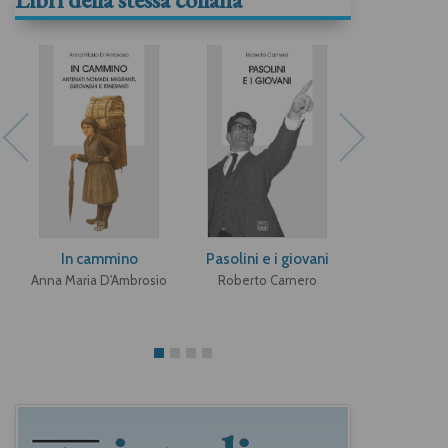
In cammino
Pasolini e i giovani
Strategie t
dell'umoris
Anna Maria D'Ambrosio
Roberto Carnero
"Confessio
italia
Michele C