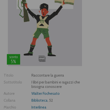
sconto
5%
Titolo
Raccontare la guerra
Sottotitolo
I libri per bambini e ragazzi che
bisogna conoscere
Autore
Walter Fochesato
Collana
Biblioteca
, 52
Marchio
Interlinea