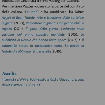
editoria dell’Università di Pavia-Collegio S. Caterina.
Per Interlinea Walter Fochesato fa parte del comitato
della collana “
Le rane
” e ha pubblicato, fra l’altro:
Auguri di Buon Natale. Arte e tradizione delle cartoline
augurali
(2010),
Raccontare la guerra. Libri per bambini e
ragazzi
(2011),
Il gioco della guerra. L’infanzia nelle
cartoline del primo conflitto mondiale
(2015),
Le
pubblicità di Natale che hanno fatto epoca
(2017) e
Il
campanile scocca la mezzanotte santa. Le poesie di
Natale che abbiamo letto a scuola
(2018).
Ascolta
Intervista a Walter Fochesato a Radio Orizzonti, a cura
di Iaia Barzani - 21.6.2023