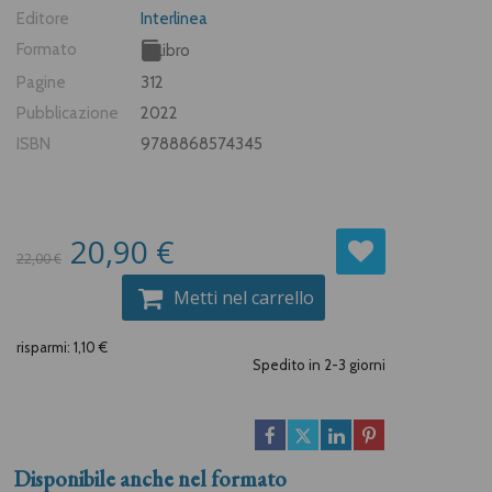
Editore
Interlinea
Formato
Libro
Pagine
312
Pubblicazione
2022
ISBN
9788868574345
20,90 €
22,00 €
Metti nel carrello
risparmi: 1,10 €
Spedito in 2-3 giorni
Disponibile anche nel formato