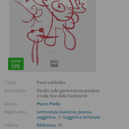
sconto
50%
Titolo
Poeti nel limbo
Sottotitolo
Studio sulla generazione perduta
e sulla fine della tradizione
Autore
Marco Merlin
Argomento
Letteratura (narrativa, poesia,
saggistica...)
Saggistica letteraria
Collana
Biblioteca
, 35