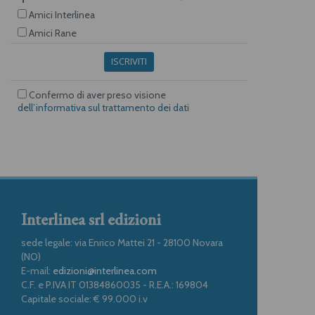
Amici Interlinea
Amici Rane
ISCRIVITI
Confermo di aver preso visione
dell’informativa sul trattamento dei dati
Interlinea srl edizioni
sede legale: via Enrico Mattei 21 - 28100 Novara
(NO)
E-mail:
edizioni@interlinea.com
C.F. e P.IVA IT 01384860035 - R.E.A.: 169804
Capitale sociale: € 99.000 i.v