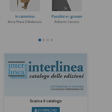
In cammino
Pasolini e i giovani
Strategie t
dell'umoris
Anna Maria D'Ambrosio
Roberto Carnero
"Confessio
italia
Michele C
Scarica il catalogo
DOWNLOAD