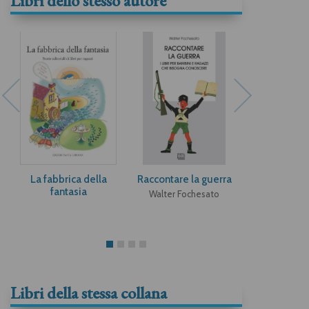
Libri dello stesso autore
La fabbrica della
Raccontare la guerra
Emanuele L
fantasia
Natali a 
Walter Fochesato
Walter Foc
Libri della stessa collana