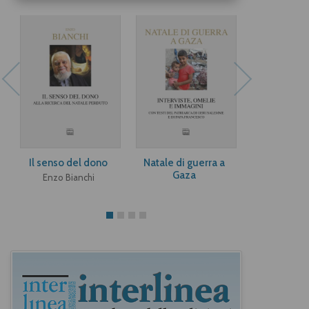
Il senso del dono
Natale di guerra a
Dacci la gra
Gaza
tenere
Enzo Bianchi