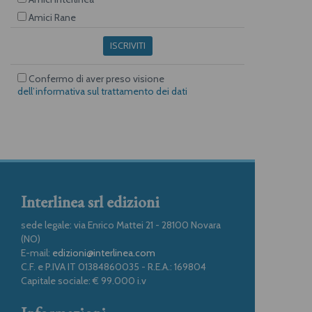
Amici Rane
ISCRIVITI
Confermo di aver preso visione
dell’informativa sul trattamento dei dati
Interlinea srl edizioni
sede legale: via Enrico Mattei 21 - 28100 Novara
(NO)
E-mail:
edizioni@interlinea.com
C.F. e P.IVA IT 01384860035 - R.E.A.: 169804
Capitale sociale: € 99.000 i.v