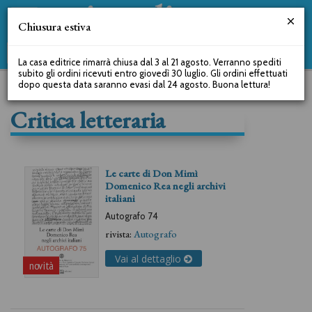
Chiusura estiva
La casa editrice rimarrà chiusa dal 3 al 21 agosto. Verranno spediti
subito gli ordini ricevuti entro giovedì 30 luglio. Gli ordini effettuati
dopo questa data saranno evasi dal 24 agosto. Buona lettura!
Critica letteraria
Le carte di Don Mimì
Domenico Rea negli archivi
italiani
Autografo 74
rivista:
Autografo
Vai al dettaglio
novità