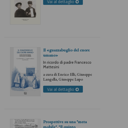
Vai al dettaglio
Il «guazzabuglio del cuore
umano»
In ricordo di padre Francesco
Mattesini
a cura di
Enrico Elli
,
Giuseppe
Langella
,
Giuseppe Lupo
Vai al dettaglio
Prospettive su una "meta
mobile". "Il quinto