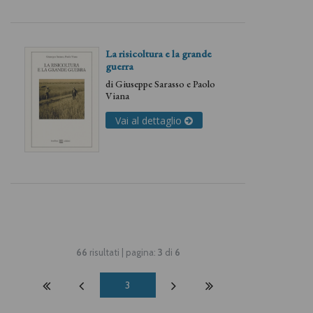
La risicoltura e la grande
guerra
di
Giuseppe Sarasso
e
Paolo
Viana
Vai al dettaglio
66
risultati | pagina:
3
di
6
3