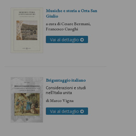
Musiche e storia a Orta San
Giulio
a cura di
Cesare Bermani
,
Francesco Cuoghi
Vai al dettaglio
Brigantaggio italiano
Considerazioni e studi
nell’Italia unita
di
Marco Vigna
Vai al dettaglio