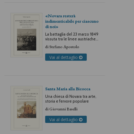
«Novara resterà
indimenticabile per ciascuno
di noi»
La battaglia del 23 marzo 1849
vissuta tra le linee austriache.
Memorie, lettere, prose
di
Stefano Apostolo
Vai al dettaglio
Santa Maria alla Bicocca
Una chiesa di Novara tra arte,
storia e fervore popolare
di
Giovanni Baselli
Vai al dettaglio