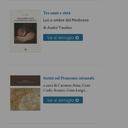
Tra santi e città
Luci e ombre del Medioevo
di
André Vauchez
Vai al dettaglio
Scritti sul Piemonte orientale
a cura di
Carmen Aina
,
Gian
Carlo Avanzi
,
Gian-Luigi
Bulsei
,
Giorgia Casalone
,
Cesare Emanuel
,
Paolo
Vai al dettaglio
Ghinetti
,
Maria Napoli
,
Paolo
Pomati
,
Davide Porporato
,
Claudio Rosso
,
Marcello
Tadini