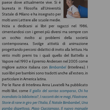
paese dove attualmente vive. Si è
laureata in Filosofia all’Università
Statale di Milano e ha insegnato per
molti anni Lettere alle scuole medie.
Inizia a dedicarsi ai libri per ragazzi nel 1986,
cimentandosi con i generi più diversi ma sempre con
un occhio rivolto ai problemi della società
contemporanea. Svolge attività di animazione
progettando percorsi didattici di invito alla lettura. Ha
vinto molti premi tra i quali quello del Battello a
Vapore nel 1993 e il premio Andersen nel 2005 come
migliore autrice italiana con
Bimbambel
(Interlinea). I
suoi libri per bambini sono tradotti anche all'estero, in
particolare in America latina.
Per le Rane di Interlinea Anna Lavatelli ha pubblicato
molti libri, come
Il giallo del sorriso scomparso
,
Chi ha
incendiato la biblioteca?
,
I racconti dei re magi
,
Filastrane.
Storie di rane in giro per l'Italia
,
È Natale Bimbambel
,
Una
gamba dispettosa
,
Maso Ciucciamaso
,
Il nuovo m
anuale