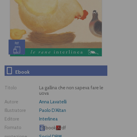
Pdf
Ebook
Titolo
La gallina che non sapeva fare le
uova
Autore
Anna Lavatelli
Illustratore
Paolo D'Altan
Editore
Interlinea
Formato
Ebook
Pdf
protezione
Social DRM