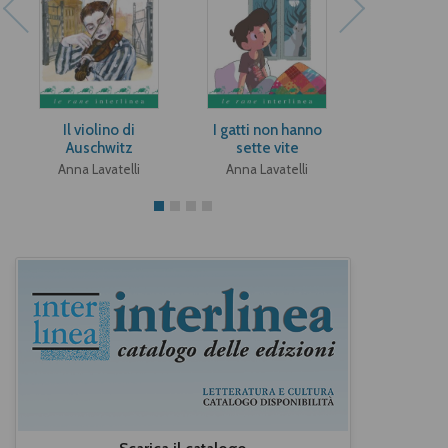
Il violino di
I gatti non hanno
La chiam
Auschwitz
sette vite
Cinque
Anna Lavatelli
Anna Lavatelli
Anna Lava