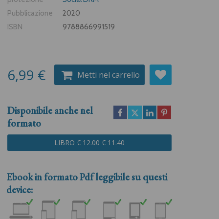
Pubblicazione
2020
ISBN
9788866991519
6,99 €
Metti nel carrello
Disponibile anche nel
formato
LIBRO
€ 12.00
€ 11.40
Ebook in formato
Pdf
leggibile su questi
device: