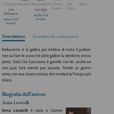
Computer
Android
iPhone/Ipad
E-Book
Ibs
Kobo
Reader
Tolino
con
con App:
Software:
Adobe PDF
Reader
Adobe PDF
Reader
Descrizione
Inserisci un commento
Bellacresta è la gallina più infelice di tutto il pollaio:
non sa fare le uova e le altre galline la deridono senza
pietà. Solo Cris il piccione è gentile con lei, anche se
non può fare niente per aiutarla: finché un giorno
arriva con una strana notizia che renderà la Pasqua più
dolce...
Biografia dell'autore
Anna Lavatelli
Anna Lavatelli
è nata a Cameri,