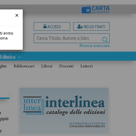
ACCEDI
REGISTRATI
uti entro
Buona
Ricerca avanzata
Editrice
ghts
Bibliotecari
Librai
Docenti
Lettori
a
eppia
e