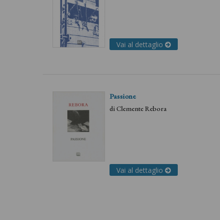
Vai al dettaglio
Passione
di
Clemente Rebora
Vai al dettaglio