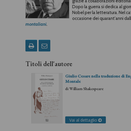
grazie a collaborazioni editoria
Dopo la guerra si dedica al gior
Nobel per la letteratura. Nel ca
occasione dei quarant'anni dalla
montaliani
.
Titoli dell'autore
Giulio Cesare nella traduzione di E
Montale
di
William Shakespeare
Vai al dettaglio