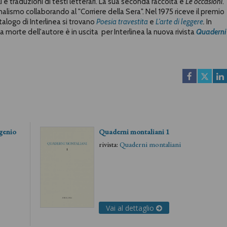
li e traduzioni di testi letterari. La sua seconda raccolta è
Le occasioni
.
nalismo collaborando al "Corriere della Sera". Nel 1975 riceve il premio
talogo di Interlinea si trovano
Poesia travestita
e
L’arte di leggere
.
In
 morte dell'autore è in uscita per Interlinea la nuova rivista
Quaderni
ugenio
Quaderni montaliani 1
rivista:
Quaderni montaliani
Vai al dettaglio