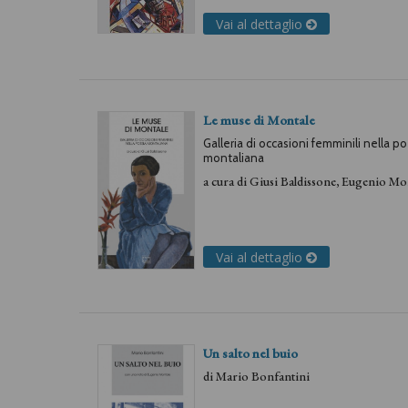
Vai al dettaglio
Le muse di Montale
Galleria di occasioni femminili nella p
montaliana
a cura di
Giusi Baldissone
,
Eugenio Mon
Vai al dettaglio
Un salto nel buio
di
Mario Bonfantini