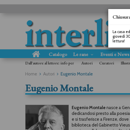
Chiusura
La casa ed
giovedì 30
lettura!
Catalogo
Le rane
Eventi e New
Dall'autore al lettore: info per
Autori
Curatori
Illust
Home
Autori
Eugenio Montale
Eugenio Montale
Eugenio Montale
nasce a Geno
dedicandosi presto alla poesia e
e si trasferisce a Firenze, dove
biblioteca del Gabinetto Vieus