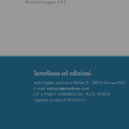
13
risultati | pagina:
1
di
2
Interlinea srl edizioni
sede legale: via Enrico Mattei 21 - 28100 Novara (NO)
E-mail:
edizioni@interlinea.com
C.F. e P.IVA IT 01384860035 - R.E.A.: 169804
Capitale sociale: € 99.000 i.v