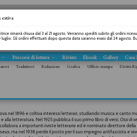
 estiva
SEGUICI SU
itrice rimarrà chiusa dal 3 al 21 agosto. Verranno spediti subito gli ordini ricev
 luglio. Gli ordini effettuati dopo questa data saranno evasi dal 24 agosto. 
s
Percorsi di lettura
Riviste
Ebook
Gallery
Casa 
ratori
Traduttori
Redazione
Grafica
Ufficio stampa
Diritti-Ri
va nel 1896 e coltiva interessi letterari, studiando musica e canto m
 alla letteratura. Nel 1925 pubblica il suo primo libro di versi,
Ossi di s
 collabora a importanti riviste letterarie ed è nominato direttore della
seux, ma nel 1938 perde il posto per il suo impegno antifascista e viv