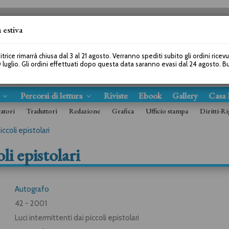
 estiva
SEGUICI SU
itrice rimarrà chiusa dal 3 al 21 agosto. Verranno spediti subito gli ordini ricev
 luglio. Gli ordini effettuati dopo questa data saranno evasi dal 24 agosto. 
s
Percorsi di lettura
Riviste
Ebook
Gallery
Casa 
ratori
Traduttori
Redazione
Grafica
Ufficio stampa
Diritti-Ri
iccoli epistolari
li epistolari
Autografo
42 - 2001
Luci intermittenti dai piccoli epistolari