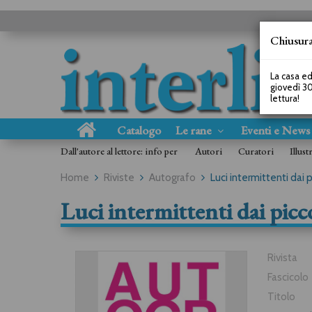
Chiusura
La casa ed
giovedì 30
lettura!
Catalogo
Le rane
Eventi e New
Dall'autore al lettore: info per
Autori
Curatori
Illust
Home
Riviste
Autografo
Luci intermittenti dai p
Luci intermittenti dai picco
Rivista
Fascicolo
Titolo