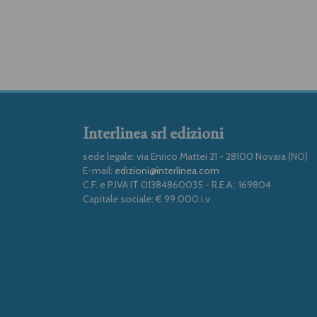
Interlinea srl edizioni
sede legale: via Enrico Mattei 21 - 28100 Novara (NO)
E-mail:
edizioni@interlinea.com
C.F. e P.IVA IT 01384860035 - R.E.A.: 169804
Capitale sociale: € 99.000 i.v