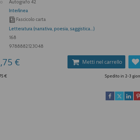
lo
Autografo 42
Interlinea
Fascicolo carta
Letteratura (narrativa, poesia, saggistica...)
168
9788882123048
,75 €
Metti nel carrello
,75 €
Spedito in 2-3 gior