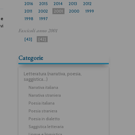
2016
2015
2014
2013
2012
2011
2002
2001
2000
1999
 e
1998
1997
vi
Fascicoli anno
2001
[43]
[42]
Categorie
Letteratura (narrativa, poesia,
saggistica...)
Narrativa italiana
Narrativa straniera
Poesia italiana
Poesia straniera
Poesia in dialetto
Saggistica letteraria
Lingue e linguistica