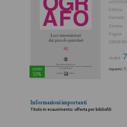
sottotito
Editore
Formato
Genere
Pagine
ISBN/EAN
7
15,49 €
sconto
risparmi: 7
50%
Informazioni importanti
Titolo in esaurimento: offerta per bibliofili