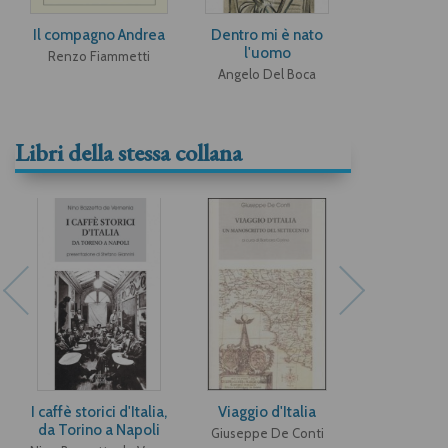
Il compagno Andrea
Dentro mi è nato
l'uomo
Renzo Fiammetti
Angelo Del Boca
Libri della stessa collana
I caffè storici d'Italia,
Viaggio d'Italia
Figur
da Torino a Napoli
Giuseppe De Conti
Giovanni F