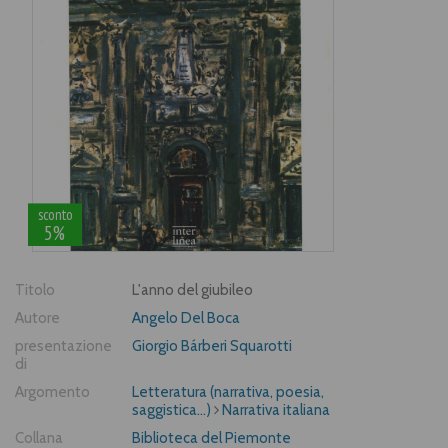
sconto
5%
Titolo
L'anno del giubileo
Autore
Angelo Del Boca
presentazione
Giorgio Bárberi Squarotti
di
Argomento
Letteratura (narrativa, poesia,
saggistica...)
Narrativa italiana
Collana
Biblioteca del Piemonte