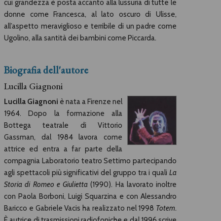
cui grandezza è posta accanto alla lussuria di tutte le
donne come Francesca, al lato oscuro di Ulisse,
all’aspetto meraviglioso e terribile di un padre come
Ugolino, alla santità dei bambini come Piccarda.
Biografia dell'autore
Lucilla Giagnoni
Lucilla Giagnoni
è nata a Firenze nel
1964. Dopo la formazione alla
Bottega teatrale di Vittorio
Gassman, dal 1984 lavora come
attrice ed entra a far parte della
compagnia Laboratorio teatro Settimo partecipando
agli spettacoli più significativi del gruppo tra i quali
La
Storia di Romeo e Giulietta
(1990). Ha lavorato inoltre
con Paola Borboni, Luigi Squarzina e con Alessandro
Baricco e Gabriele Vacis ha realizzato nel 1998
Totem
.
È autrice di trasmissioni radiofoniche e dal 1996 scrive