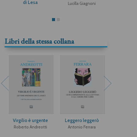
di Lesa
Lucilla Giagnoni
Lucilla Gi
Libri della stessa collana
Virgilio è urgente
Leggero leggerò
De André il
Roberto Andreotti
Antonio Ferrara