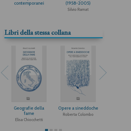
contemporanei
(1958-2005)
Silvio Ramat
Libri della stessa collana
Geografie della
Opere a sineddoche
Jack e gli
fame
Roberta Colombo
Alberto 
Elisa Chiocchetti