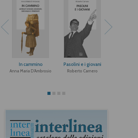
In cammino
Pasolini e i giovani
Strategie t
dell'umoris
Anna Maria D'Ambrosio
Roberto Carnero
"Confessio
italia
Michele C