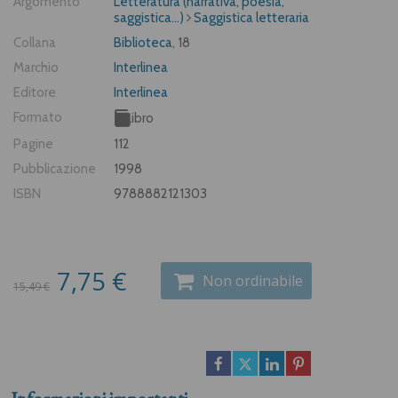
Argomento
Letteratura (narrativa, poesia,
saggistica...)
Saggistica letteraria
Collana
Biblioteca
, 18
Marchio
Interlinea
Editore
Interlinea
Formato
Libro
Pagine
112
Pubblicazione
1998
ISBN
9788882121303
7,75 €
Non ordinabile
15,49 €