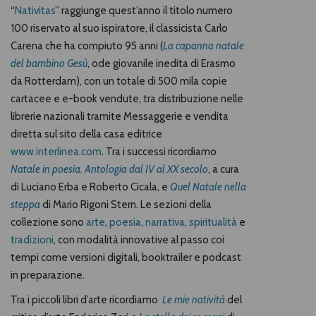
“
Nativitas
” raggiunge quest’anno il titolo numero
100 riservato al suo ispiratore, il classicista Carlo
Carena che ha compiuto 95 anni (
La capanna natale
del bambino Gesù
, ode giovanile inedita di Erasmo
da Rotterdam), con un totale di 500 mila copie
cartacee e e-book vendute, tra distribuzione nelle
librerie nazionali tramite Messaggerie e vendita
diretta sul sito della casa editrice
www.interlinea.com
. Tra i successi ricordiamo
Natale in poesia. Antologia dal IV al XX secolo
, a cura
di Luciano Erba e Roberto Cicala, e
Quel Natale nella
steppa
di Mario Rigoni Stern. Le sezioni della
collezione sono
arte
,
poesia
,
narrativa
,
spiritualità
e
tradizioni
, con modalità innovative al passo coi
tempi come versioni digitali, booktrailer e podcast
in preparazione.
Tra i piccoli
libri d’arte
ricordiamo
Le mie natività
del