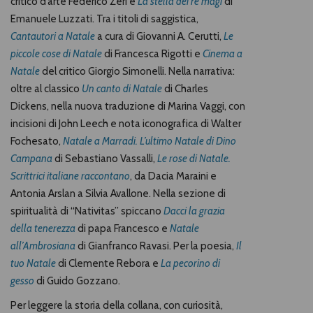
critico d’arte Federico Zeri e
La stella dei re magi
di
Emanuele Luzzati. Tra i titoli di
saggistica
,
Cantautori a Natale
a cura di Giovanni A. Cerutti,
Le
piccole cose di Natale
di Francesca Rigotti e
Cinema a
Natale
del critico Giorgio Simonelli. Nella narrativa:
oltre al classico
Un canto di Natale
di Charles
Dickens, nella nuova traduzione di Marina Vaggi, con
incisioni di John Leech e nota iconografica di Walter
Fochesato,
Natale a Marradi. L’ultimo Natale di Dino
Campana
di Sebastiano Vassalli,
Le rose di Natale.
Scrittrici italiane raccontano
, da Dacia Maraini e
Antonia Arslan a Silvia Avallone. Nella sezione di
spiritualità
di “Nativitas” spiccano
Dacci la grazia
della tenerezza
di papa Francesco e
Natale
all’Ambrosiana
di Gianfranco Ravasi. Per la poesia,
Il
tuo Natale
di Clemente Rebora e
La pecorino di
gesso
di Guido Gozzano.
Per leggere la storia della collana, con curiosità,