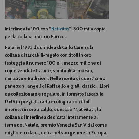
Interlinea fa 100 con “
Nativitas
”:
500 mila copie
per la collana unica in Europa
Nata nel 1993 da un’idea di Carlo Carena la
collana di tascabili-regalo con titoli in oro
festeggia il numero 100 e il mezzo milione di
copie vendute tra arte, spiritualità, poesia,
narrativa e tradizioni. Nelle novità di quest’anno
panettoni, angeli di Raffaello e gialli classici.
Libri
da collezionare e regalare, in formato tascabile
12x16 in pregiata carta ecologica con titoli
impressi in oro a caldo: questa è “Nativitas”, la
collana di Interlinea dedicata interamente al
tema del Natale, premio Venezia San Vidal come
migliore collana, unica nel suo genere in Europa.