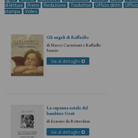
di lettura
Premi
Redazione
Traduttori
Ufficio diritti
Uffici
stampa
Video
Gli angeli di Raffaello
di
Marco Carminati
e
Raffaello
Sanzio
Vai al dettaglio
La capanna natale del
bambino Gesù
di
Erasmo da Rotterdam
Vai al dettaglio