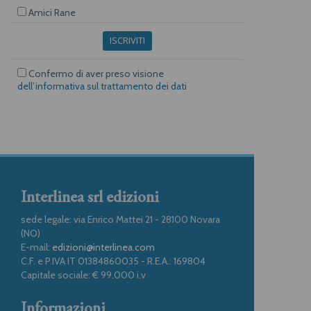
Amici Rane
ISCRIVITI
Confermo di aver preso visione
dell’informativa sul trattamento dei dati
Interlinea srl edizioni
sede legale: via Enrico Mattei 21 - 28100 Novara
(NO)
E-mail:
edizioni@interlinea.com
C.F. e P.IVA IT 01384860035 - R.E.A.: 169804
Capitale sociale: € 99.000 i.v
Informazioni