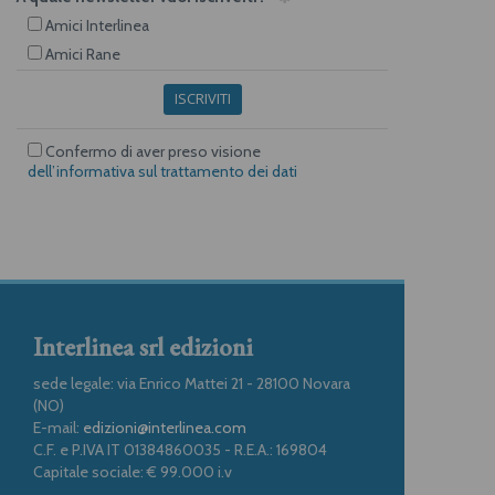
Amici Interlinea
Amici Rane
ISCRIVITI
Confermo di aver preso visione
dell’informativa sul trattamento dei dati
Interlinea srl edizioni
sede legale: via Enrico Mattei 21 - 28100 Novara
(NO)
E-mail:
edizioni@interlinea.com
C.F. e P.IVA IT 01384860035 - R.E.A.: 169804
Capitale sociale: € 99.000 i.v