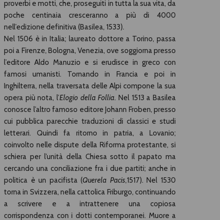
proverbi e motti, che, proseguiti in tutta la sua vita, da
poche centinaia cresceranno a più di 4000
nell’edizione definitiva (Basilea, 1533).
Nel 1506 è in Italia; laureato dottore a Torino, passa
poi a Firenze, Bologna, Venezia, ove soggiorna presso
l’editore Aldo Manuzio e si erudisce in greco con
famosi umanisti. Tornando in Francia e poi in
Inghilterra, nella traversata delle Alpi compone la sua
opera più nota, l’
Elogio della Follia
. Nel 1513 a Basilea
conosce l’altro famoso editore Johann Froben, presso
cui pubblica parecchie traduzioni di classici e studi
letterari. Quindi fa ritorno in patria, a Lovanio;
coinvolto nelle dispute della Riforma protestante, si
schiera per l’unità della Chiesa sotto il papato ma
cercando una conciliazione fra i due partiti; anche in
politica è un pacifista (
Querela
Pacis
,1517). Nel 1530
torna in Svizzera, nella cattolica Friburgo, continuando
a scrivere e a intrattenere una copiosa
corrispondenza con i dotti contemporanei. Muore a