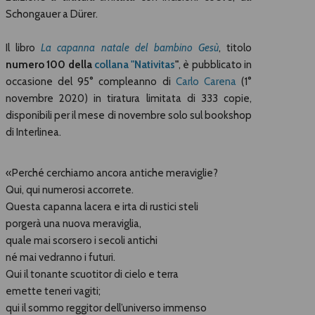
Schongauer a Dürer.
Il libro
La capanna natale del bambino Gesù
, titolo
numero 100 della
collana "Nativitas
"
, è pubblicato in
occasione del 95° compleanno di
Carlo Carena
(1°
novembre 2020) in tiratura limitata di 333 copie,
disponibili per il mese di novembre solo sul bookshop
di Interlinea.
«Perché cerchiamo ancora antiche meraviglie?
Qui, qui numerosi accorrete.
Questa capanna lacera e irta di rustici steli
porgerà una nuova meraviglia,
quale mai scorsero i secoli antichi
né mai vedranno i futuri.
Qui il tonante scuotitor di cielo e terra
emette teneri vagiti;
qui il sommo reggitor dell’universo immenso