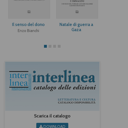
Il senso del dono
Natale di guerra a
Dacci la gra
Gaza
tenere
Enzo Bianchi
Scarica il catalogo
DOWNLOAD