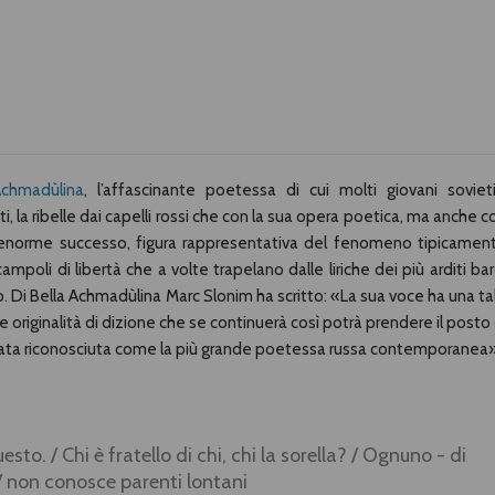
Achmadùlina
, l’affascinante poetessa di cui molti giovani sovieti
, la ribelle dai capelli rossi che con la sua opera poetica, ma anche c
 enorme successo, figura rappresentativa del fenomeno tipicamen
campoli di libertà che a volte trapelano dalle liriche dei più arditi bar
to. Di Bella Achmadùlina Marc Slonim ha scritto: «La sua voce ha una ta
e originalità di dizione che se continuerà così potrà prendere il posto 
 stata riconosciuta come la più grande poetessa russa contemporanea»
to. / Chi è fratello di chi, chi la sorella? / Ognuno - di
 / non conosce parenti lontani