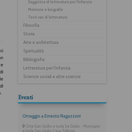
Saggistica di letteratura per l'infanzia
Memorie e biografie
Testi vari di letteratura
Filosofia
Storia
Arte e architettura
ci
Spiritualità
on
Bibliografia
te
Letteratura per l'infanzia
di
Scienze sociali e altre scienze
le
di
.
Eventi
Omaggio a Ernesto Ragazzoni
Orta San Giulio e isola Sa Giulio - Municipio
e Isola San Giulio Casa Tallone