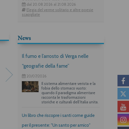
dal 20.08.2026 al 21.08.2026
Elegia del verme solitario e altre poesie
scapigliate
News
Il fumo e l’arrosto di Verga nelle
“geografie della fame”
20/07/2026
Il sistema alimentare verista e la
fobia dello stomaco vuoto:
quando il paradigma alimentare
racconta le trasformazioni
storiche e culturali dell’Italia unita.
Canzoni alla fine
Letto, latrina e cantina
Un libro che riscopre i santi come guide
Iryna Shuvalova
per il presente: "Un santo per amico"