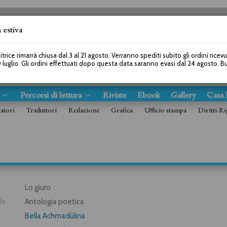
 estiva
SEGUICI SU
itrice rimarrà chiusa dal 3 al 21 agosto. Verranno spediti subito gli ordini ricev
 luglio. Gli ordini effettuati dopo questa data saranno evasi dal 24 agosto. 
s
Percorsi di lettura
Riviste
Ebook
Gallery
Casa 
ratori
Traduttori
Redazione
Grafica
Ufficio stampa
Diritti-Ri
Lo giuro
lo
Antologia poetica
Bella Achmadùlina