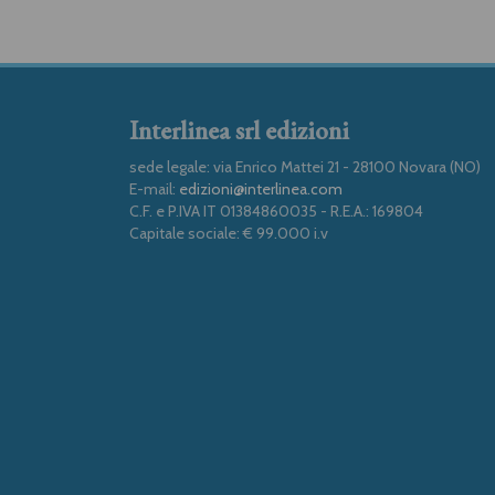
Interlinea srl edizioni
sede legale: via Enrico Mattei 21 - 28100 Novara (NO)
E-mail:
edizioni@interlinea.com
C.F. e P.IVA IT 01384860035 - R.E.A.: 169804
Capitale sociale: € 99.000 i.v