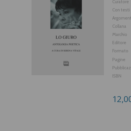
Curatore
Con testi 
Argomen
Collana
Marchio
Editore
Formato
Pagine
Pubblica
ISBN
12,0