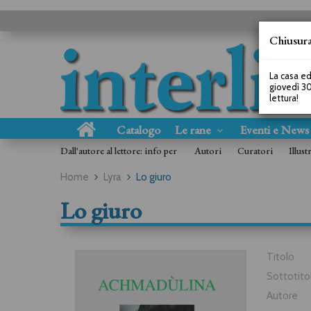
Chiusura
La casa ed
giovedì 30
lettura!
Catalogo
Le rane
Eventi e New
Dall'autore al lettore: info per
Autori
Curatori
Illust
Home
Lyra
Lo giuro
Lo giuro
Titolo
Sottotito
Autore