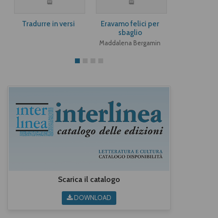
Tradurre in versi
Eravamo felici per
Angeli e a
sbaglio
Paula M
Maddalena Bergamin
Scarica il catalogo
DOWNLOAD