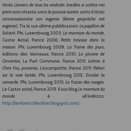
titolo
L’envers de tous les endroits
. Inedite e scritte nei
primi anni ottanta sono le poesie riunite sotto il titolo
conversazioncine con eugenio
(
kleine gespräche mit
eugenio
). Tra le sue ultime pubblicazioni:
Le papillon de
Solutré
, Phi, Luxembourg 2003;
Le murmure du monde
,
Castor Astral, France 2006;
Petits travaux dans la
maison
, Phi, Luxembourg 2008;
La Trame des jours
,
éditions des Vanneaux, France 2010;
La pivoine de
Cervantes
, La Part Commune, France 2011;
Lettres à
Chen Fou, proseries
, L’escampette, France 2011;
Piéton
sur la voie lactée
, Phi, Luxembourg 2012;
Enculer la
camarde
, Phi, Luxembourg 2013;
Le fracas des nuages
,
Le Castor astral, France 2013. Il suo blog
Le murmure du
monde
è all’indirizzo:
http://lambertschlechter.blogspot.com/
.