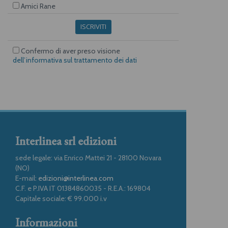
Amici Rane
ISCRIVITI
Confermo di aver preso visione
dell’informativa sul trattamento dei dati
Interlinea srl edizioni
sede legale: via Enrico Mattei 21 - 28100 Novara
(NO)
E-mail:
edizioni@interlinea.com
C.F. e P.IVA IT 01384860035 - R.E.A.: 169804
Capitale sociale: € 99.000 i.v
Informazioni