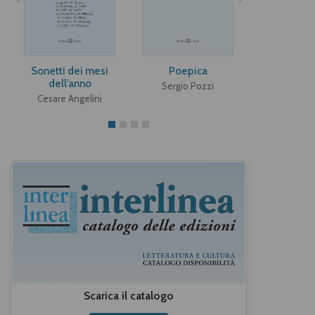
Sonetti dei mesi
Poepica
Ën viagi vers
dell’anno
Svalb
Sergio Pozzi
Cesare Angelini
Giancarla 
Scarica il catalogo