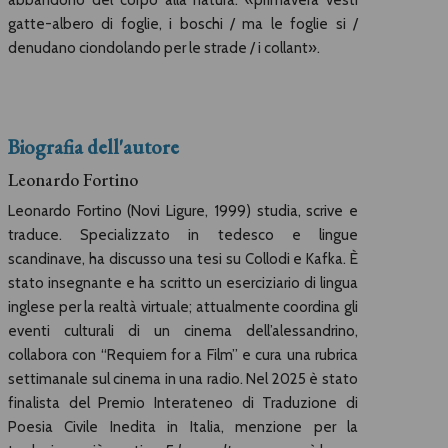
abbandono del corpo alla natura: «primavera vesti
gatte-albero di foglie, i boschi / ma le foglie si /
denudano ciondolando per le strade / i collant».
Biografia dell'autore
Leonardo Fortino
Leonardo Fortino (Novi Ligure, 1999) studia, scrive e
traduce. Specializzato in tedesco e lingue
scandinave, ha discusso una tesi su Collodi e Kafka. È
stato insegnante e ha scritto un eserciziario di lingua
inglese per la realtà virtuale; attualmente coordina gli
eventi culturali di un cinema dell’alessandrino,
collabora con “Requiem for a Film” e cura una rubrica
settimanale sul cinema in una radio. Nel 2025 è stato
finalista del Premio Interateneo di Traduzione di
Poesia Civile Inedita in Italia, menzione per la