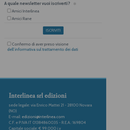
A quale newsletter vuoi iscriverti?
Amici Interlinea
Amici Rane
ISCRIVITI
Confermo di aver preso visione
dell’informativa sul trattamento dei dati
Interlinea srl edizioni
sede legale: via Enrico Mattei 21 - 28100 Novara
(NO)
E-mail:
edizioni@interlinea.com
C.F. e P.IVA IT 01384860035 - R.E.A.: 169804
Capitale sociale: € 99.000 i.v