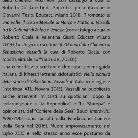
della Chimera: 1965-1989
(con catalogo a cura di
Roberto Cicala e Linda Poncetta, presentazione di
Giovanni Tesio, Educatt, Milano 2011),
Il romanzo di
una valle. Il caso editoriale di Marco e Mattio di Vassalli
tra le Dolomiti di Zoldo e Venezia
(con catalogo a cura di
Roberto Cicala e Valentina Giusti, Educatt, Milano
2019),
La strega e lo scrittore. A 30 anni dalla Chimera di
Sebastiano Vassalli
(a cura di Roberto Cicala, con
mostra virtuale su “YouTube”, 2020:
).
Una curiosità: allo scrittore è dedicata la prima guida
italiana di itinerari letterari cicloturistici:
Nella pianura
delle storie di Sebastiano Vassalli
, in italiano e inglese
(Interlinea-ATL, Novara 2013). Vassalli ha pubblicato
anche interventi militanti su quotidiani: dopo la
collaborazione a “la Repubblica” e “La Stampa”, è
opinionista del “Corriere della Sera” (i suoi
Improvvisi.
1998-2015
sono raccolti dalla Fondazione Corriere
della Sera nel 2016). Muore improvvisamente nel
luglio 2015 e nello stesso anno esce postumo da