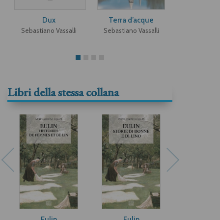
Dux
Terra d’acque
Gli occhi n
tace
Sebastiano Vassalli
Sebastiano Vassalli
Alberto Ca
Libri della stessa collana
Eulin
Eulin
La casa de