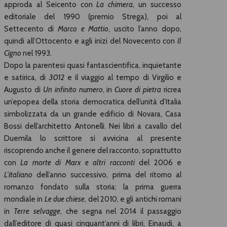
approda al Seicento con
La chimera
, un successo
editoriale del 1990 (premio Strega), poi al
Settecento di
Marco e Mattio
, uscito l’anno dopo,
quindi all’Ottocento e agli inizi del Novecento con
Il
Cigno
nel 1993.
Dopo la parentesi quasi fantascientifica, inquietante
e satirica, di
3012
e il viaggio al tempo di Virgilio e
Augusto di
Un infinito numero
, in
Cuore di pietra
ricrea
un’epopea della storia democratica dell’unità d’Italia
simbolizzata da un grande edificio di Novara, Casa
Bossi dell’architetto Antonelli. Nei libri a cavallo del
Duemila lo scrittore si avvicina al presente
riscoprendo anche il genere del racconto, soprattutto
con
La morte di Marx e altri racconti
del 2006 e
L’italiano
dell’anno successivo, prima del ritorno al
romanzo fondato sulla storia: la prima guerra
mondiale in
Le due chiese
, del 2010, e gli antichi romani
in
Terre selvagge
, che segna nel 2014 il passaggio
dall’editore di quasi cinquant’anni di libri, Einaudi, a