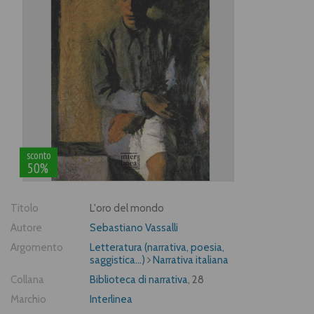
sconto
50%
Titolo
L'oro del mondo
Autore
Sebastiano Vassalli
Argomento
Letteratura (narrativa, poesia,
saggistica...)
Narrativa italiana
Collana
Biblioteca di narrativa
, 28
Marchio
Interlinea