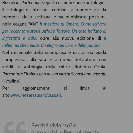
Rizzoli
Io, Partenope
, seguito da riedizioni e antologie.
Il catalogo di Interlinea continua a rendere viva la
memoria dello scrittore e ha pubblicato postumi,
nella collana “Alia”,
Il mestiere di Omero. Come scrivere
per raccontare storie
,
Affaire Tortora. Un caso italiano di
ingiustizia e odio
, oltre alla nuova edizione di
Il
millennio che muore. Un elogio del libro e della parola
.
Nel decennale della scomparsa è uscita una guida
complessiva alla vita e all’opera dell’autore, con
inediti e antologia della critica: Roberto Cicala,
Raccontare l’Italia. I libri di una vita di Sebastiano Vassalli
(Il Mulino).
Per aggiornamenti si rinvia al
sito
www.letteratura.it/vassalli
.
Perché viviamo?»
domandai. «Per noi stessi»,