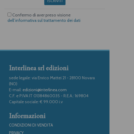
ISCRIVITI
Confermo di aver preso visione
dell’informativa sul trattamento dei dati
Interlinea srl edizioni
sede legale: via Enrico Mattei 21 - 28100 Novara
(NO)
E-mail:
edizioni@interlinea.com
C.F. e P.IVA IT 01384860035 - R.E.A.: 169804
Capitale sociale: € 99.000 i.v
Informazioni
CONDIZIONI DI VENDITA
PRIVACY