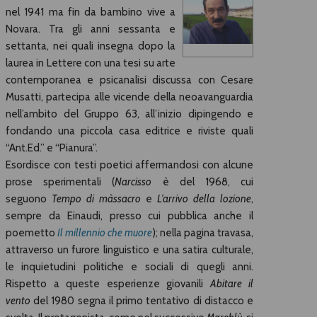
nel 1941 ma fin da bambino vive a
Novara. Tra gli anni sessanta e
settanta, nei quali insegna dopo la
laurea in Lettere con una tesi su arte
contemporanea e psicanalisi discussa con Cesare
Musatti, partecipa alle vicende della neoavanguardia
nell’ambito del Gruppo 63, all’inizio dipingendo e
fondando una piccola casa editrice e riviste quali
“Ant.Ed.” e “Pianura”.
Esordisce con testi poetici affermandosi con alcune
prose sperimentali (
Narcisso
è del 1968, cui
seguono
Tempo di màssacro
e
L’arrivo della lozione
,
sempre da Einaudi, presso cui pubblica anche il
poemetto
Il millennio che muore
); nella pagina travasa,
attraverso un furore linguistico e una satira culturale,
le inquietudini politiche e sociali di quegli anni.
Rispetto a queste esperienze giovanili
Abitare il
vento
del 1980 segna il primo tentativo di distacco e