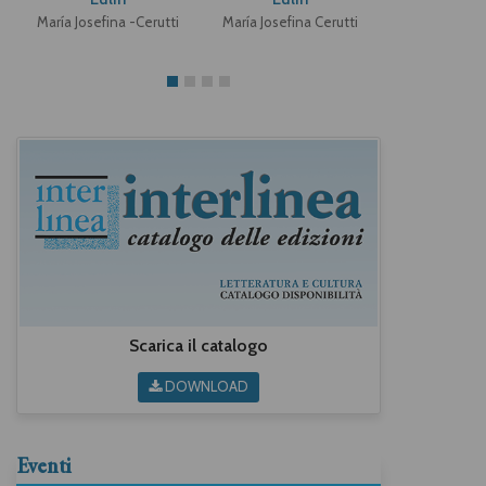
María Josefina -Cerutti
María Josefina Cerutti
Biancamari
Scarica il catalogo
DOWNLOAD
Eventi