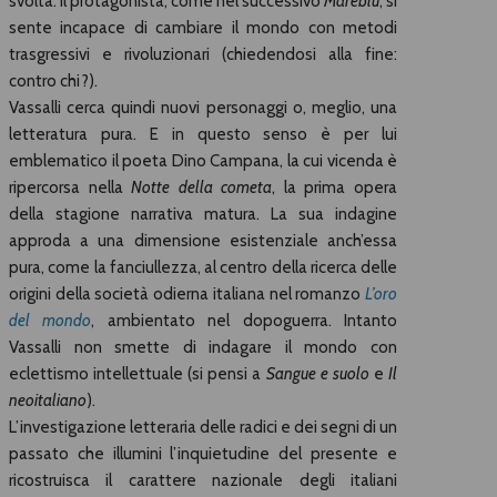
svolta. Il protagonista, come nel successivo
Mareblù
, si
sente incapace di cambiare il mondo con metodi
trasgressivi e rivoluzionari (chiedendosi alla fine:
contro chi?).
Vassalli cerca quindi nuovi personaggi o, meglio, una
letteratura pura. E in questo senso è per lui
emblematico il poeta Dino Campana, la cui vicenda è
ripercorsa nella
Notte della cometa
, la prima opera
della stagione narrativa matura. La sua indagine
approda a una dimensione esistenziale anch’essa
pura, come la fanciullezza, al centro della ricerca delle
origini della società odierna italiana nel romanzo
L’oro
del mondo
, ambientato nel dopoguerra. Intanto
Vassalli non smette di indagare il mondo con
eclettismo intellettuale (si pensi a
Sangue e suolo
e
Il
neoitaliano
).
L’investigazione letteraria delle radici e dei segni di un
passato che illumini l’inquietudine del presente e
ricostruisca il carattere nazionale degli italiani