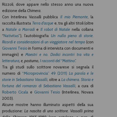
Rizzoli, dove appare nello stesso anno una nuova
edizione della
Chimera
.
Con Interlinea Vassalli pubblica
Il mio Piemonte
, la
raccolta illustrata
Terra d’acque
e, tra gli altri titoli (oltre
a
Natale a Marradi
e
Il robot di Natale
nella collana
“
Nativitas
”), l’autobiografia
Un nulla pieno di storie.
Ricordi e considerazioni di un viaggiatore nel tempo
(con
Giovanni Tesio
in forma di intervista con documenti e
immagini) e
Maestri e no. Dodici incontri tra vita e
letteratura
,
e, postumo,
I racconti del “Mattino”
.
Tra gli studi sullo scrittore novarese si segnala il
numero di
“Microprovincia” 49 (2011)
La parola e le
storie in Sebastiano Vassalli
, oltre a
La chimera. Storia e
fortuna del romanzo di Sebastiano Vassalli
, a cura di
Roberto Cicala
e
Giovanni Tesio
(Interlinea, Novara
2003).
Alcune mostre hanno illuminato aspetti della sua
produzione:
La nascita di uno scrittore. Vassalli prima