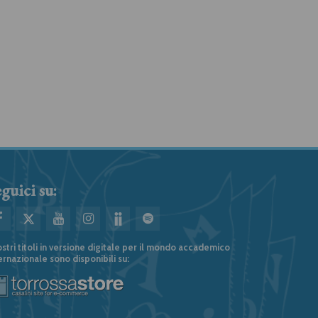
Lo spazio emozionale
Le cose buone e vere
Roberto Carnero
Carlo Betocchi, Giovanni Raboni
guici su:
ostri titoli in versione digitale per il mondo accademico
ernazionale sono disponibili su: