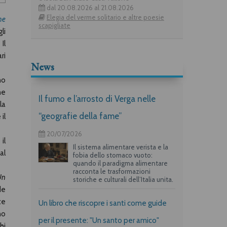
dal 20.08.2026 al 21.08.2026
Elegia del verme solitario e altre poesie
he
scapigliate
li
Il
ri
News
no
ne
Il fumo e l’arrosto di Verga nelle
la
“geografie della fame”
il
20/07/2026
il
Il sistema alimentare verista e la
al
fobia dello stomaco vuoto:
quando il paradigma alimentare
racconta le trasformazioni
Un
storiche e culturali dell’Italia unita.
de
te
Un libro che riscopre i santi come guide
no
per il presente: "Un santo per amico"
hi