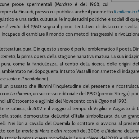
cune prose sperimentali (
Narcisso
è del 1968, cui
empre da Einaudi, presso cui pubblica anche il poemetto
Il millennio c
uistico e una satira culturale, le inquietudini politiche e sociali di queg
re il vento
del 1980 segna il primo tentativo di distacco e svolta. 
e incapace di cambiare il mondo con metodi trasgressivi e rivoluziona
 letteratura pura. E in questo senso è per lui emblematico il poeta Di
a cometa
, la prima opera della stagione narrativa matura. La sua indagi
ra, come la fanciullezza, al centro della ricerca delle origini del
, ambientato nel dopoguerra. Intanto Vassalli non smette di indagare 
e e suolo
e
Il neoitaliano
).
di un passato che illumini l’inquietudine del presente e ricostruisca 
to con
La chimera
, un successo editoriale del 1990 (premio Strega), poi 
indi all’Ottocento e agli inizi del Novecento con
Il Cigno
nel 1993.
te e satirica, di
3012
e il viaggio al tempo di Virgilio e Augusto di
ella storia democratica dell’unità d’Italia simbolizzata da un gran
lli. Nei libri a cavallo del Duemila lo scrittore si avvicina al presen
utto con
La morte di Marx e altri racconti
del 2006 e
L’italiano
dell’an
a storia: la prima guerra mondiale in
Le due chiese
, del 2010, e gli antic