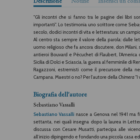
Descrizione
Notizie
Inserisci un co
"Gli incontri che si fanno tra le pagine dei libri s
importanti". Lo testimonia uno scrittore come Sebasti
secolo, dodici incontri di vita e letteratura: un camp
Al centro sta sempre il valore della parola: dalle le
uomo religioso che fa ancora discutere, don Milani, st
antieroi Bouvard e Pécuchet di Flaubert, l'America d
Sicilia di Dolci e Sciascia, la guerra al femminile di Re
Ragazzoni, estremisti come il precursore della 
Campana. Maestri o no? Per l'autore della
Chimera
"I 
Biografia dell'autore
Sebastiano Vassalli
Sebastiano Vassalli
nasce a Genova nel 1941 ma fin
settanta, nei quali insegna dopo la laurea in Lett
discussa con Cesare Musatti, partecipa alle vice
all’inizio dipingendo e fondando una piccola casa editr