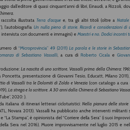
gio dall’editore di quasi cinquant’anni di libri, Einaudi, a Rizzoli, do
Chimera
.
a raccolta illustrata
Terra d’acque
e, tra gli altri titoli (oltre a
Natale
”), l’autobiografia
Un nulla pieno di storie. Ricordi e considerazioni di 
i intervista con documenti e immagini) e
Maestri e no. Dodici incontri t
 numero di
“Microprovincia” 49 (2011)
La parola e le storie in Sebastia
romanzo di Sebastiano Vassalli
, a cura di
Roberto Cicala
e
Giovan
produzione:
La nascita di uno scrittore. Vassalli prima della Chimera: 196
a Poncetta, presentazione di Giovanni Tesio, Educatt, Milano 2011)
tio di Vassalli tra le Dolomiti di Zoldo e Venezia
(con catalogo a cura 
019),
La strega e lo scrittore. A 30 anni dalla Chimera di Sebastiano Vassal
uTube”, 2020:
).
italiana di itinerari letterari cicloturistici:
Nella pianura delle storie 
a-ATL, Novara 2013). Vassalli ha pubblicato anche interventi militanti 
e “La Stampa”, è opinionista del “Corriere della Sera” (i suoi
Improvvis
della Sera nel 2016). Muore improvvisamente nel luglio 2015 e nel