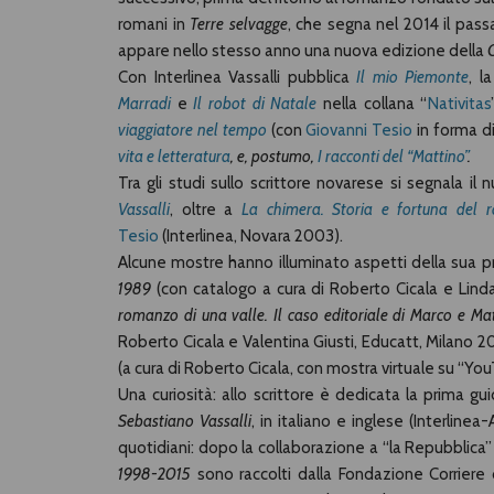
romani in
Terre selvagge
, che segna nel 2014 il passag
appare nello stesso anno una nuova edizione della
Con Interlinea Vassalli pubblica
Il mio Piemonte
, l
Marradi
e
Il robot di Natale
nella collana “
Nativitas
viaggiatore nel tempo
(con
Giovanni Tesio
in forma d
vita e letteratura
,
e, postumo,
I racconti del “Mattino”
.
Tra gli studi sullo scrittore novarese si segnala il
Vassalli
, oltre a
La chimera. Storia e fortuna del 
Tesio
(Interlinea, Novara 2003).
Alcune mostre hanno illuminato aspetti della sua 
1989
(con catalogo a cura di Roberto Cicala e Lind
romanzo di una valle. Il caso editoriale di Marco e Mat
Roberto Cicala e Valentina Giusti, Educatt, Milano 2
(a cura di Roberto Cicala, con mostra virtuale su “Yo
Una curiosità: allo scrittore è dedicata la prima guida 
Sebastiano Vassalli
, in italiano e inglese (Interline
quotidiani: dopo la collaborazione a “la Repubblica” 
1998-2015
sono raccolti dalla Fondazione Corriere 