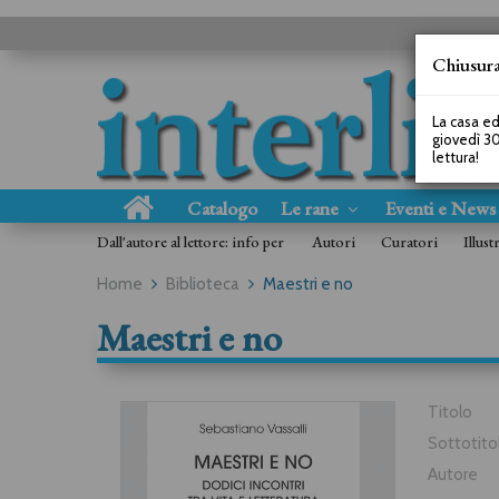
Chiusura
La casa ed
giovedì 30
lettura!
Catalogo
Le rane
Eventi e New
Dall'autore al lettore: info per
Autori
Curatori
Illust
Home
Biblioteca
Maestri e no
Maestri e no
Titolo
Sottotito
Autore