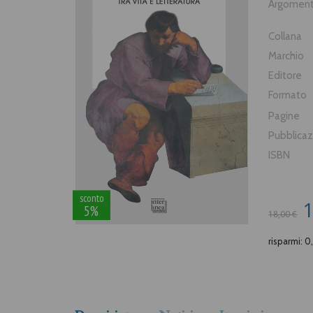
Argomen
Collana
Marchio
Editore
Formato
Pagine
Pubblica
ISBN
sconto
1
5%
18,00 €
risparmi: 0