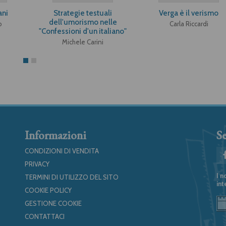
ani
Strategie testuali
Verga è il verismo
dell'umorismo nelle
o
Carla Riccardi
"Confessioni d'un italiano"
Michele Carini
Informazioni
Se
CONDIZIONI DI VENDITA
PRIVACY
I n
TERMINI DI UTILIZZO DEL SITO
int
COOKIE POLICY
GESTIONE COOKIE
CONTATTACI