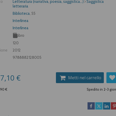
to
Letteratura (narrativa, poesia, saggistica...)
Saggistica
letteraria
Biblioteca
, 55
Interlinea
Interlinea
Libro
120
zione
2012
9788882128005
7,10 €
Metti nel carrello
,90 €
Spedito in 2-3 gior