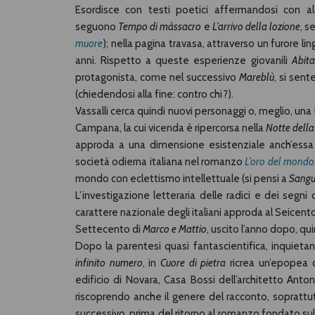
Esordisce con testi poetici affermandosi con al
seguono
Tempo di màssacro
e
L’arrivo della lozione
, s
muore
); nella pagina travasa, attraverso un furore ling
anni. Rispetto a queste esperienze giovanili
Abita
protagonista, come nel successivo
Mareblù
, si sent
(chiedendosi alla fine: contro chi?).
Vassalli cerca quindi nuovi personaggi o, meglio, una
Campana, la cui vicenda è ripercorsa nella
Notte dell
approda a una dimensione esistenziale anch’essa pu
società odierna italiana nel romanzo
L’oro del mondo
mondo con eclettismo intellettuale (si pensi a
Sangu
L’investigazione letteraria delle radici e dei segni 
carattere nazionale degli italiani approda al Seicen
Settecento di
Marco e Mattio
, uscito l’anno dopo, qu
Dopo la parentesi quasi fantascientifica, inquietan
infinito numero
, in
Cuore di pietra
ricrea un’epopea d
edificio di Novara, Casa Bossi dell’architetto Antone
riscoprendo anche il genere del racconto, sopratt
successivo, prima del ritorno al romanzo fondato sull