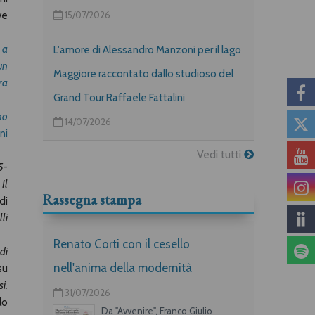
15/07/2026
ve
 a
L'amore di Alessandro Manzoni per il lago
un
Maggiore raccontato dallo studioso del
ra
Grand Tour Raffaele Fattalini
no
14/07/2026
ni
Vedi tutti
5-
,
Il
Rassegna stampa
di
li
Renato Corti con il cesello
di
nell'anima della modernità
su
i.
31/07/2026
lo
Da "Avvenire", Franco Giulio