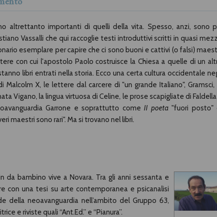
mmento
ono altrettanto importanti di quelli della vita. Spesso, anzi, sono p
ano Vassalli che qui raccoglie testi introduttivi scritti in quasi mez
ionario esemplare per capire che ci sono buoni e cattivi (o falsi) maestr
ttere con cui l'apostolo Paolo costruisce la Chiesa a quelle di un alt
anno libri entrati nella storia. Ecco una certa cultura occidentale neg
i Malcolm X, le lettere dal carcere di "un grande Italiano", Gramsci, 
nata Vigano, la lingua virtuosa di Celine, le prose scapigliate di Faldella
neoavanguardia Garrone e soprattutto come
II poeta
"fuori posto" 
veri maestri sono rari". Ma si trovano nel libri.
 da bambino vive a Novara. Tra gli anni sessanta e
ere con una tesi su arte contemporanea e psicanalisi
nde della neoavanguardia nell’ambito del Gruppo 63,
ice e riviste quali “Ant.Ed.” e “Pianura”.