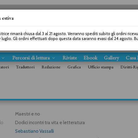
 estiva
SEGUICI SU
itrice rimarrà chiusa dal 3 al 21 agosto. Verranno spediti subito gli ordini ricev
 luglio. Gli ordini effettuati dopo questa data saranno evasi dal 24 agosto. 
s
Percorsi di lettura
Riviste
Ebook
Gallery
Casa 
ratori
Traduttori
Redazione
Grafica
Ufficio stampa
Diritti-Ri
Maestri e no
lo
Dodici incontri tra vita e letteratura
Sebastiano Vassalli