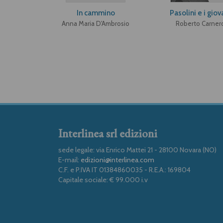
In cammino
Pasolini e i giov
Anna Maria D'Ambrosio
Roberto Carner
Interlinea srl edizioni
sede legale: via Enrico Mattei 21 - 28100 Novara (NO)
E-mail:
edizioni@interlinea.com
C.F. e P.IVA IT 01384860035 - R.E.A.: 169804
Capitale sociale: € 99.000 i.v