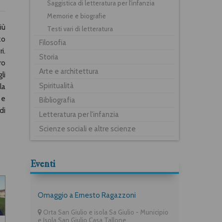
Saggistica di letteratura per l'infanzia
Memorie e biografie
iù
Testi vari di letteratura
zo
Filosofia
i.
Storia
ro
Arte e architettura
li
Spiritualità
la
 e
Bibliografia
di
Letteratura per l'infanzia
Scienze sociali e altre scienze
Eventi
Omaggio a Ernesto Ragazzoni
Orta San Giulio e isola Sa Giulio - Municipio
e Isola San Giulio Casa Tallone