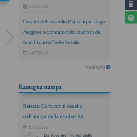
15/07/2026
L'amore di Alessandro Manzoni per il lago
Maggiore raccontato dallo studioso del
Grand Tour Raffaele Fattalini
14/07/2026
Vedi tutti
Lo spazio emozionale
Le cose buone e vere
Roberto Carnero
Carlo Betocchi, Giovanni Raboni
Rassegna stampa
Renato Corti con il cesello
nell'anima della modernità
31/07/2026
Da "Avvenire", Franco Giulio