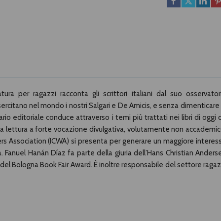
ura per ragazzi racconta gli scrittori italiani dal suo osservator
rcitano nel mondo i nostri Salgari e De Amicis, e senza dimenticare 
rio editoriale conduce attraverso i temi più trattati nei libri di oggi 
o alla lettura a forte vocazione divulgativa, volutamente non accademic
ters Association (ICWA) si presenta per generare un maggiore interes
ana. Fanuel Hanán Díaz fa parte della giuria dell’Hans Christian Anders
e del Bologna Book Fair Award. È inoltre responsabile del settore ragaz