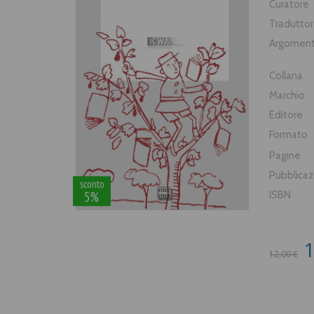
Curatore
Tradutto
Argomen
Collana
Marchio
Editore
Formato
Pagine
Pubblica
sconto
5%
ISBN
1
12,00 €