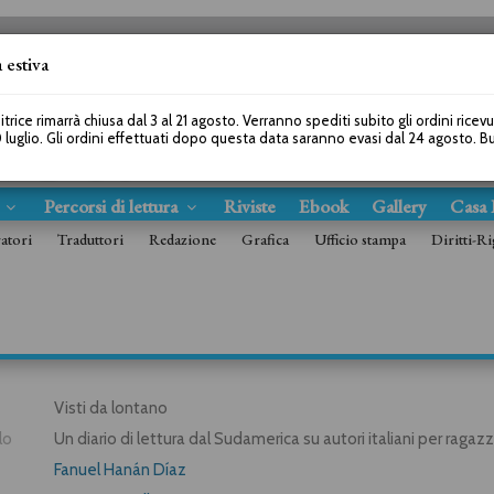
 estiva
SEGUICI SU
itrice rimarrà chiusa dal 3 al 21 agosto. Verranno spediti subito gli ordini ricev
 luglio. Gli ordini effettuati dopo questa data saranno evasi dal 24 agosto. 
s
Percorsi di lettura
Riviste
Ebook
Gallery
Casa 
ratori
Traduttori
Redazione
Grafica
Ufficio stampa
Diritti-Ri
Visti da lontano
lo
Un diario di lettura dal Sudamerica su autori italiani per ragazz
Fanuel Hanán Díaz