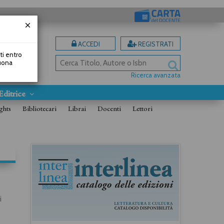
ACCEDI
REGISTRATI
uti entro
Buona
Ricerca avanzata
Editrice
ghts
Bibliotecari
Librai
Docenti
Lettori
i