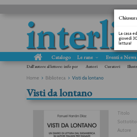
Chiusura
La casa ed
giovedì 30
lettura!
Catalogo
Le rane
Eventi e New
Dall'autore al lettore: info per
Autori
Curatori
Illust
Home
Biblioteca
Visti da lontano
Visti da lontano
Titolo
Sottotito
Autore