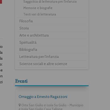
Saggistica di letteratura per l'infanzia
Memorie e biografie
Testi vari di letteratura
Filosofia
Storia
Arte e architettura
Spiritualità
io
Bibliografia
la
Letteratura per l'infanzia
da
Scienze sociali e altre scienze
o:
se
en
Eventi
zi
Omaggio a Ernesto Ragazzoni
Orta San Giulio e isola Sa Giulio - Municipio
e Isola San Giulio Casa Tallone