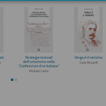
ani
Strategie testuali
Verga è il verismo
dell'umorismo nelle
o
Carla Riccardi
"Confessioni d'un italiano"
Michele Carini