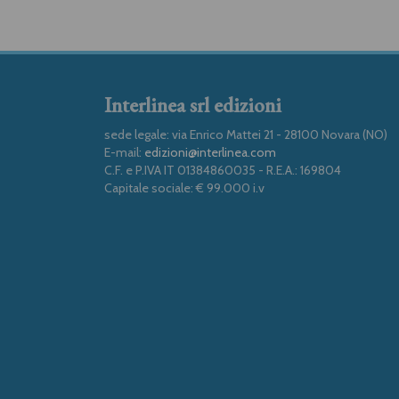
Interlinea srl edizioni
sede legale: via Enrico Mattei 21 - 28100 Novara (NO)
E-mail:
edizioni@interlinea.com
C.F. e P.IVA IT 01384860035 - R.E.A.: 169804
Capitale sociale: € 99.000 i.v