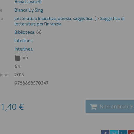
Anna Lavatelli
re
Blanca Liy Sing
to
Letteratura (narrativa, poesia, saggistica...)
Saggistica di
letteratura per l'infanzia
Biblioteca
, 66
Interlinea
Interlinea
Libro
64
zione
2015
9788868570347
1,40 €
Non ordinabile