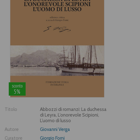
sconto
5%
Titolo
Abbozzi di romanzi: La duchessa
di Leyra, L’onorevole Scipioni,
L’uomo di lusso
Autore
Giovanni Verga
Curatore
Giorgio Forni