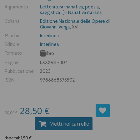
Argomento
Letteratura (narrativa, poesia,
saggistica...)
Narrativa italiana
Collana
Edizione Nazionale delle Opere di
Giovanni Verga
, XVI
Marchio
Interlinea
Editore
Interlinea
Formato
Libro
Pagine
LXXXVIII + 104
Pubblicazione
2023
ISBN
9788868575502
28,50 €
30,00 €
Metti nel carrello
risparmi: 1,50 €