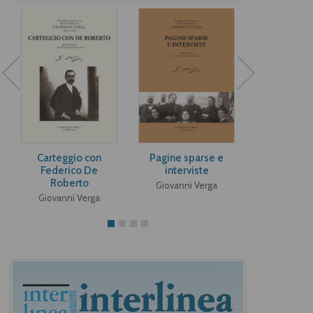
Carteggio con
Pagine sparse e
Teatro II:
Federico De
interviste
borghesi, f
Roberto
di comme
Giovanni Verga
sceneggi
Giovanni Verga
Giovanni 