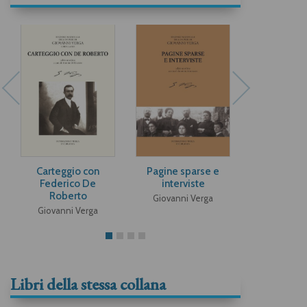
Carteggio con
Pagine sparse e
Teatro II:
Federico De
interviste
borghesi, f
Roberto
di comme
Giovanni Verga
sceneggi
Giovanni Verga
Giovanni 
Libri della stessa collana