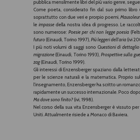
pubblica mensilmente libri del più vario genre, seguend
Come poeta, considerato fin dal suo primo libro 
soprattutto con due veri e prorpio poemi,
Mausoleu
le
impasse
della nostra idea di progresso. Le raccolt
sono numerose:
Poesie per chi non legge poesia
(Felt
futuro
(Einaudi, Torino 1997),
Più leggeri dell'aria
(ivi 2
I più noti volumi di saggi sono Q
uestioni di dettaglio
migrazione
(Einaudi, Torino 1993),
Prospettive sulla gue
zag
(Einaudi, Torino 1999).
Gli interessi di Enzensberger spaziano dalla letterat
per le scienze naturali e la matematica. Proprio s
l'insegnamento, Enzensberger ha scritto un roman
rapidamente un successo internazionale. Poco dopo è 
Ma dove sono finito?
(ivi, 1998).
Nel corso della sua vita Enzensberger è vissuto per p
Uniti. Attualmente risiede a Monaco di Baviera.