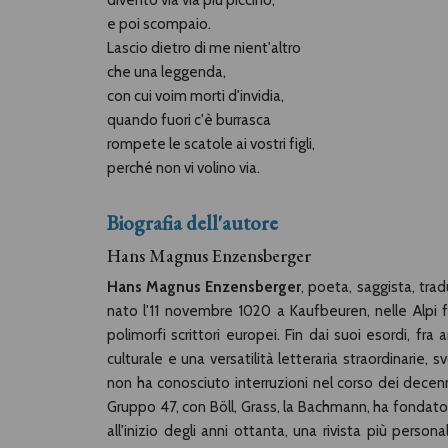
divento via via più piccino,
e poi scompaio.
Lascio dietro di me nient'altro
che una leggenda,
con cui voim morti d'invidia,
quando fuori c'è burrasca
rompete le scatole ai vostri figli,
perché non vi volino via.
Biografia dell'autore
Hans Magnus Enzensberger
Hans Magnus Enzensberger
, poeta, saggista, trad
nato l'11 novembre 1020 a Kaufbeuren, nelle Alpi fr
polimorfi scrittori europei. Fin dai suoi esordi, f
culturale e una versatilità letteraria straordinari
non ha conosciuto interruzioni nel corso dei decen
Gruppo 47, con Böll, Grass, la Bachmann, ha fondato 
all'inizio degli anni ottanta, una rivista più person