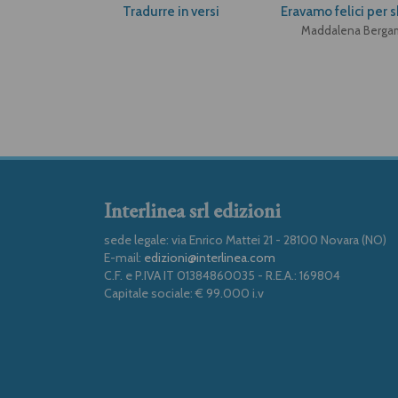
Tradurre in versi
Eravamo felici per 
Maddalena Berga
Interlinea srl edizioni
sede legale: via Enrico Mattei 21 - 28100 Novara (NO)
E-mail:
edizioni@interlinea.com
C.F. e P.IVA IT 01384860035 - R.E.A.: 169804
Capitale sociale: € 99.000 i.v