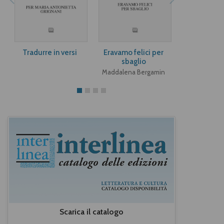
Tradurre in versi
Eravamo felici per
Angeli e a
sbaglio
Paula M
Maddalena Bergamin
Scarica il catalogo