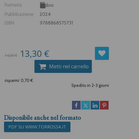
Formato
Libro
Pubblicazione
2024
ISBN
9788868575731
13,30 €
14,00 €
Metti nel carrello
risparmi: 0,70 €
Spedito in 2-3 giorni
Disponibile anche nel formato
PDF SU WWW.TORROSSA.IT