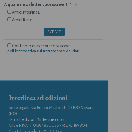
A quale newsletter vuoi iscriverti?
Amici Interlinea
Amici Rane
ISCRIVITI
Confermo di aver preso visione
dell’informativa sul trattamento dei dati
Interlinea srl edizioni
sede legale: via Enrico Mattei 21 - 28100 Novara
(NO)
E-mail:
edizioni@interlinea.com
C.F. e P.IVA IT 01384860035 - R.E.A.: 169804
Capitale sociale: € 99.000 i.v