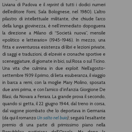
Liviana di Padova e il
reprint
di tutti i dodici numeri
dell’editore Forni, Sala Bolognese, nel 1980). L’altro
pilastro di intellettuale militante, che chiude l’arco
della lunga giovinezza, è nell’immediato dopoguerra
la direzione a Milano di “Società nuova”, mensile
«politico e letterario» (1945-1946). In mezzo, una
fitta e avventurosa esistenza di libri e lezioni private,
di saggi e traduzioni, di elzeviri e cronache sportive e
sceneggiature, di giornate in bici, sul Rosa o sul Ticino.
Una vita che culmina in due
exploit
. Nell’agosto-
settembre 1939 il primo, di lieta esuberanza, il viaggio
in barca a remi, con la moglie Mary Molino, sposata
due anni prima, e con l’amico d’infanzia Giorgione De
Blasi, da Novara a Ferrara. La grande prova il secondo,
quando si getta, il 22 giugno 1944, dal treno in corsa,
dal vagone piombato che lo deportava in Germania
(da qui il romanzo
Un salto nel buio
)
; seguirà l’esaltante
premio di una parte di primissimo piano nella