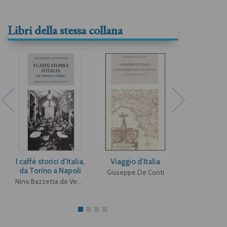
Libri della stessa collana
I caffè storici d'Italia,
Viaggio d'Italia
Figur
da Torino a Napoli
Giuseppe De Conti
Giovanni F
Nino Bazzetta de Vemenia