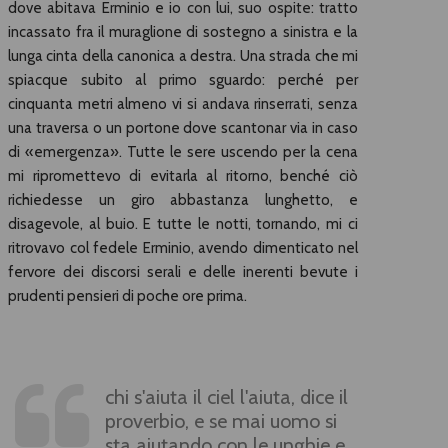
dove abitava Erminio e io con lui, suo ospite: tratto
incassato fra il muraglione di sostegno a sinistra e la
lunga cinta della canonica a destra. Una strada che mi
spiacque subito al primo sguardo: perché per
cinquanta metri almeno vi si andava rinserrati, senza
una traversa o un portone dove scantonar via in caso
di «emergenza». Tutte le sere uscendo per la cena
mi ripromettevo di evitarla al ritorno, benché ciò
richiedesse un giro abbastanza lunghetto, e
disagevole, al buio. E tutte le notti, tornando, mi ci
ritrovavo col fedele Erminio, avendo dimenticato nel
fervore dei discorsi serali e delle inerenti bevute i
prudenti pensieri di poche ore prima.
chi s'aiuta il ciel l'aiuta, dice il
proverbio, e se mai uomo si
sta aiutando con le unghie e