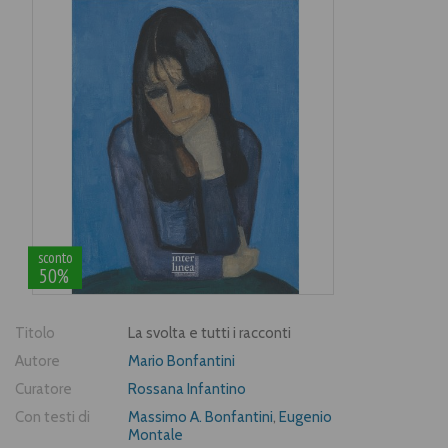
sconto
50%
Titolo
La svolta e tutti i racconti
Autore
Mario Bonfantini
Curatore
Rossana Infantino
Con testi di
Massimo A. Bonfantini
,
Eugenio
Montale