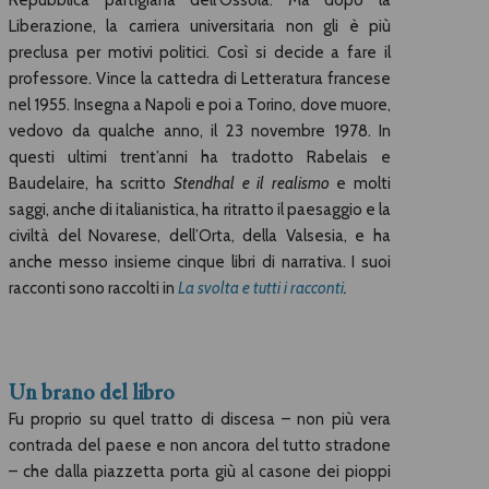
Repubblica partigiana dell’Ossola. Ma dopo la
Liberazione, la carriera universitaria non gli è più
preclusa per motivi politici. Così si decide a fare il
professore. Vince la cattedra di Letteratura francese
nel 1955. Insegna a Napoli e poi a Torino, dove muore,
vedovo da qualche anno, il 23 novembre 1978. In
questi ultimi trent’anni ha tradotto Rabelais e
Baudelaire, ha scritto
Stendhal e il realismo
e molti
saggi, anche di italianistica, ha ritratto il paesaggio e la
civiltà del Novarese, dell’Orta, della Valsesia, e ha
anche messo insieme cinque libri di narrativa. I suoi
racconti sono raccolti in
La svolta e tutti i racconti
.
Un brano del libro
Fu proprio su quel tratto di discesa – non più vera
contrada del paese e non ancora del tutto stradone
– che dalla piazzetta porta giù al casone dei pioppi