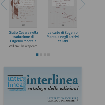
Giulio Cesare nella
Le carte di Eugenio
Le carte in
traduzione di
Montale negli archivi
Contributi 
Eugenio Montale
italiani
filolo
William Shakespeare