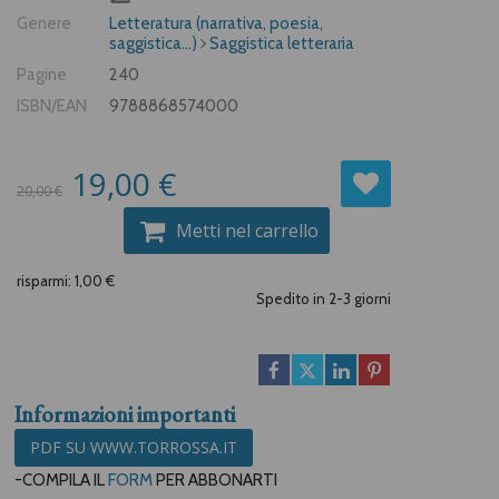
Genere
Letteratura (narrativa, poesia,
saggistica...)
Saggistica letteraria
Pagine
240
ISBN/EAN
9788868574000
19,00 €
20,00 €
Metti nel carrello
risparmi: 1,00 €
Spedito in 2-3 giorni
Informazioni importanti
PDF SU WWW.TORROSSA.IT
-COMPILA IL
FORM
PER ABBONARTI