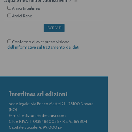
A quale newsletter vuoi iscriverti?
Amici Interlinea
Amici Rane
ISCRIVITI
Confermo di aver preso visione
dell’informativa sul trattamento dei dati
Interlinea srl edizioni
sede legale: via Enrico Mattei 21 - 28100 Novara
(NO)
E-mail:
edizioni@interlinea.com
C.F. e P.IVA IT 01384860035 - R.E.A.: 169804
Capitale sociale: € 99.000 i.v