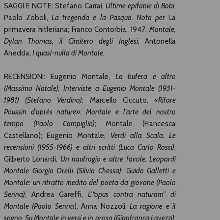
SAGGI E NOTE: Stefano Carrai,
Ultime epifanie di Bobi
,
Paolo Zoboli,
La tregenda e la Pasqua. Nota per
La
primavera hitleriana; Franco Contorbia, 1947:
Montale,
Dylan Thomas, il Cimitero degli Inglesi
; Antonella
Anedda,
I quasi-nulla di Montale
.
RECENSIONI: Eugenio Montale,
La bufera e altro
(Massimo Natale); Interviste a Eugenio Montale (1931-
1981) (Stefano Verdino)
; Marcello Ciccuto,
«Rifare
Poussin d’après nature». Montale e l’arte del nostro
tempo (Paolo Campiglio)
; Montale (Francesca
Castellano); Eugenio Montale,
Verdi alla Scala. Le
recensioni (1955-1966) e altri scritti (Luca Carlo Rossi)
;
Gilberto Lonardi,
Un naufragio e altre favole. Leopardi
Montale Giorgio Orelli (Silvia Chessa)
; G
uido Galletti e
Montale: un ritratto inedito del poeta da giovane (Paolo
Senna)
; Andrea Gareffi,
L’“opus contra naturam” di
Montale (Paolo Senna
); Anna Nozzoli,
La ragione e il
sogno. Su Montale in versi e in prosa (Gianfranca Lavezzi)
;