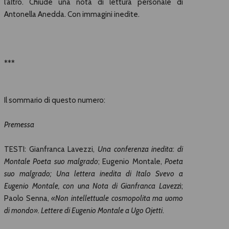
l’altro. Chiude una nota di lettura personale di
Antonella Anedda. Con immagini inedite.
***
Il sommario di questo numero:
Premessa
TESTI: Gianfranca Lavezzi,
Una conferenza inedita
:
di
Montale Poeta suo malgrado
; Eugenio Montale,
Poeta
suo malgrado; Una lettera inedita di Italo Svevo a
Eugenio Montale,
con una Nota di Gianfranca Lavezz
i;
Paolo Senna,
«Non intellettuale cosmopolita ma uomo
di mondo». Lettere di Eugenio Montale a Ugo Ojetti
.