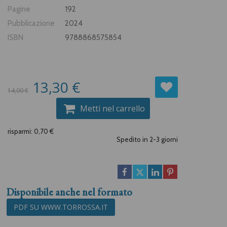
Pagine
192
Pubblicazione
2024
ISBN
9788868575854
13,30 €
14,00 €
Metti nel carrello
risparmi: 0,70 €
Spedito in 2-3 giorni
Disponibile anche nel formato
PDF SU WWW.TORROSSA.IT