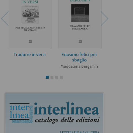
Tradurre in versi
Eravamo felici per
Angeli e a
sbaglio
Paula M
Maddalena Bergamin