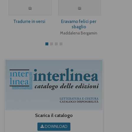
Tradurre in versi
Eravamo felici per
Angeli e a
sbaglio
Paula M
Maddalena Bergamin
Scarica il catalogo
DOWNLOAD