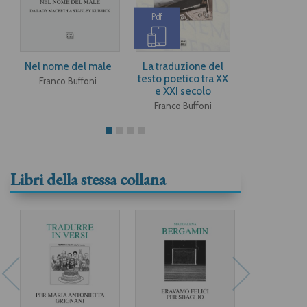
Pdf
Pdf
Nel nome del male
La traduzione del
Con il testo
testo poetico tra XX
Franco Buffoni
Franco Bu
e XXI secolo
Franco Buffoni
Libri della stessa collana