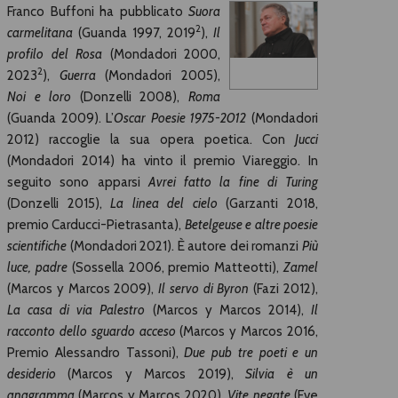
Franco Buffoni ha pubblicato
Suora
2
carmelitana
(Guanda 1997, 2019
),
Il
profilo del Rosa
(Mondadori 2000,
2
2023
),
Guerra
(Mondadori 2005),
Noi e loro
(Donzelli 2008),
Roma
(Guanda 2009). L’
Oscar Poesie 1975-2012
(Mondadori
2012) raccoglie la sua opera poetica. Con
Jucci
(Mondadori 2014) ha vinto il premio Viareggio. In
seguito sono apparsi
Avrei fatto la fine di Turing
(Donzelli 2015),
La linea del cielo
(Garzanti 2018,
premio Carducci-Pietrasanta),
Betelgeuse e altre poesie
scientifiche
(Mondadori 2021). È autore dei romanzi
Più
luce, padre
(Sossella 2006, premio Matteotti),
Zamel
(Marcos y Marcos 2009),
Il servo di Byron
(Fazi 2012),
La casa di via Palestro
(Marcos y Marcos 2014),
Il
racconto dello sguardo acceso
(Marcos y Marcos 2016,
Premio Alessandro Tassoni),
Due pub tre poeti e un
desiderio
(Marcos y Marcos 2019),
Silvia è un
anagramma
(Marcos y Marcos 2020),
Vite negate
(Fve