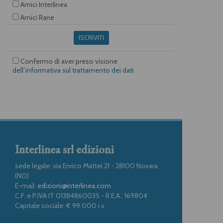
Amici Interlinea
Amici Rane
ISCRIVITI
Confermo di aver preso visione
dell’informativa sul trattamento dei dati
Interlinea srl edizioni
sede legale: via Enrico Mattei 21 - 28100 Novara
(NO)
E-mail:
edizioni@interlinea.com
C.F. e P.IVA IT 01384860035 - R.E.A.: 169804
Capitale sociale: € 99.000 i.v