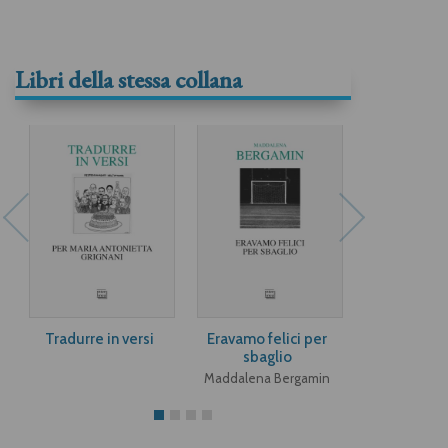
Libri della stessa collana
Tradurre in versi
Eravamo felici per
Angeli e a
sbaglio
Paula M
Maddalena Bergamin