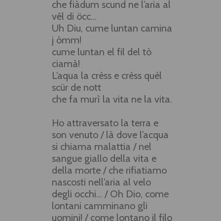
che fiàdum scund ne l’aria al
vêl di öcc...
Uh Diu, cume luntan camina
j òmm!
cume luntan el fil del tò
ciamà!
L’aqua la crèss e crèss quèl
scür de nott
che fa murì la vita ne la vita.
Ho attraversato la terra e
son venuto / là dove l’acqua
si chiama malattia / nel
sangue giallo della vita e
della morte / che rifiatiamo
nascosti nell’aria al velo
degli occhi... / Oh Dio, come
lontani camminano gli
uomini! / come lontano il filo