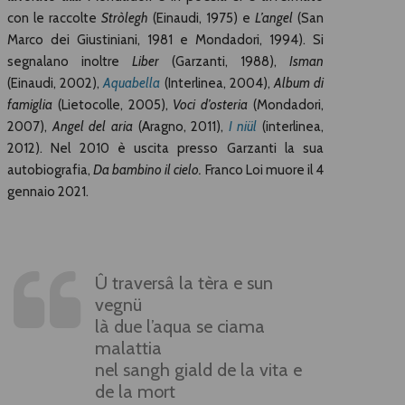
con le raccolte
Stròlegh
(Einaudi, 1975) e
L’angel
(San
Marco dei Giustiniani, 1981 e Mondadori, 1994). Si
segnalano inoltre
Liber
(Garzanti, 1988),
Isman
(Einaudi, 2002),
Aquabella
(Interlinea, 2004),
Album di
famiglia
(Lietocolle, 2005),
Voci d’osteria
(Mondadori,
2007),
Angel del aria
(Aragno, 2011),
I niül
(interlinea,
2012). Nel 2010 è uscita presso Garzanti la sua
autobiografia,
Da bambino il cielo.
Franco Loi muore il 4
gennaio 2021.
Û traversâ la tèra e sun
vegnü
là due l’aqua se ciama
malattia
nel sangh giald de la vita e
de la mort