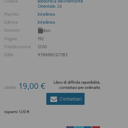
Collana
Biblioteca del Piemonte
Orientale
, 26
Marchio
Interlinea
Editore
Interlinea
Formato
Libro
Pagine
192
Pubblicazione
2010
ISBN
9788882127183
Libro di difficile reperibilità,
19,00 €
contattaci per ordinarlo
20,00 €
Contattaci
risparmi: 1,00 €