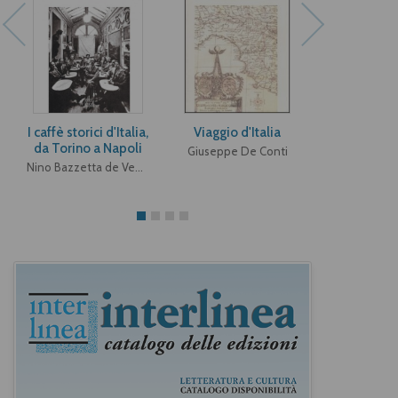
I caffè storici d'Italia,
Viaggio d'Italia
Figur
da Torino a Napoli
Giuseppe De Conti
Giovanni F
Nino Bazzetta de Vemenia