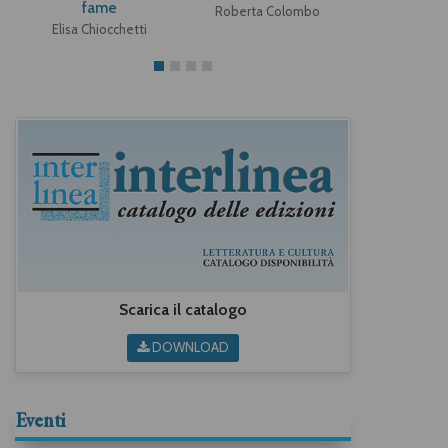
fame
Roberta Colombo
Alberto 
Elisa Chiocchetti
Scarica il catalogo
DOWNLOAD
Eventi