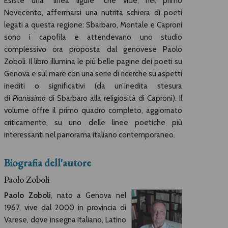
Esiste una “linea ligure” che vide, nel primo
Novecento, affermarsi una nutrita schiera di poeti
legati a questa regione: Sbarbaro, Montale e Caproni
sono i capofila e attendevano uno studio
complessivo ora proposta dal genovese Paolo
Zoboli. Il libro illumina le più belle pagine dei poeti su
Genova e sul mare con una serie di ricerche su aspetti
inediti o significativi (da un’inedita stesura
di
Pianissimo
di Sbarbaro alla religiosità di Caproni). Il
volume offre il primo quadro completo, aggiornato
criticamente, su uno delle linee poetiche più
interessanti nel panorama italiano contemporaneo.
Biografia dell'autore
Paolo Zoboli
Paolo Zoboli
, nato a Genova nel
1967, vive dal 2000 in provincia di
Varese, dove insegna Italiano, Latino