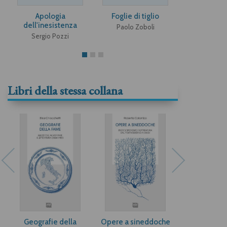
Apologia
Foglie di tiglio
Scritti fil
dell'inesistenza
Paolo Zoboli
Mario No
Sergio Pozzi
Libri della stessa collana
Geografie della
Opere a sineddoche
Jack e gli