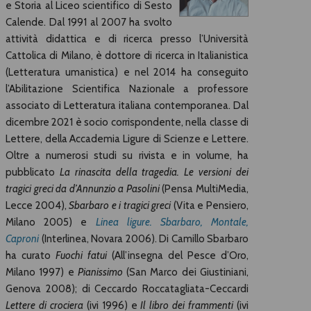
e Storia al Liceo scientifico di Sesto
Calende. Dal 1991 al 2007 ha svolto
attività didattica e di ricerca presso l’Università
Cattolica di Milano, è dottore di ricerca in Italianistica
(Letteratura umanistica) e nel 2014 ha conseguito
l’Abilitazione Scientifica Nazionale a professore
associato di Letteratura italiana contemporanea. Dal
dicembre 2021 è socio corrispondente, nella classe di
Lettere, della Accademia Ligure di Scienze e Lettere.
Oltre a numerosi studi su rivista e in volume, ha
pubblicato
La rinascita della tragedia. Le versioni dei
tragici greci da d’Annunzio a Pasolini
(Pensa MultiMedia,
Lecce 2004),
Sbarbaro e i tragici greci
(Vita e Pensiero,
Milano 2005) e
Linea ligure. Sbarbaro, Montale,
Caproni
(Interlinea, Novara 2006). Di Camillo Sbarbaro
ha curato
Fuochi fatui
(All’insegna del Pesce d’Oro,
Milano 1997) e
Pianissimo
(San Marco dei Giustiniani,
Genova 2008); di Ceccardo Roccatagliata-Ceccardi
Lettere di crociera
(ivi 1996) e
Il libro dei frammenti
(ivi