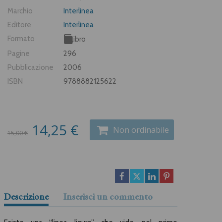
Marchio
Interlinea
Editore
Interlinea
Formato
Libro
Pagine
296
Pubblicazione
2006
ISBN
9788882125622
14,25 €
Non ordinabile
15,00 €
Descrizione
Inserisci un commento