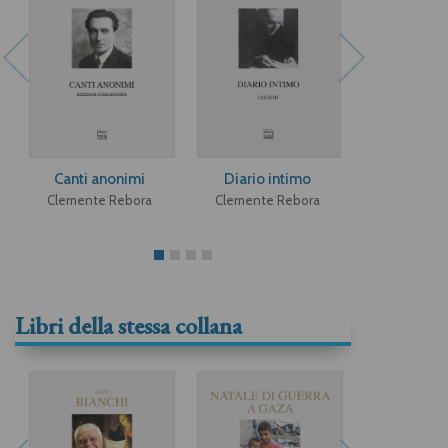
Canti anonimi
Diario intimo
Rosmini m
Clemente Rebora
Clemente Rebora
Clemente 
Libri della stessa collana