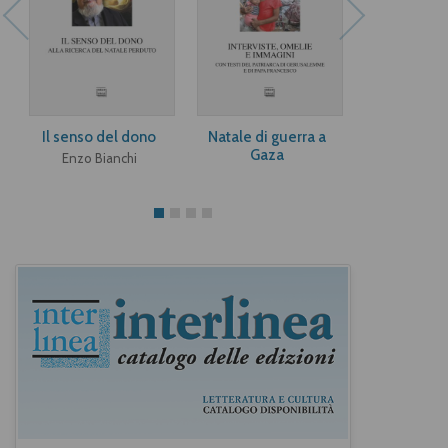
Il senso del dono
Natale di guerra a
Dacci la gra
Gaza
tenere
Enzo Bianchi