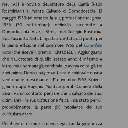
Nel 1931 è novizio dell’Istituto della Carità (Padri
Rosminiani) al Monte Calvario di Domodossola. 13
maggio 1933: ivi, emette la sua professione religiosa.
1936 (20 settembre): ordinato sacerdote a
Domodossola. Vive a Stresa, nel Collegio Rosmini».
Così l’asciutta Nota biografica dettata dal poeta per
la prima edizione nel dicembre 1955 del
Curriculum
vitae
(che riceve il premio “Cittadella”). Aggiungiamo
che dall’ottobre di quello stesso anno è infermo a
letto, ma un’emorragia cerebrale lo aveva colto già tre
anni prima. Dopo una
passio
fisica e spirituale durata
venticinque mesi muore il 1° novembre 1957. Scrive il
giorno dopo Eugenio Montale per il “Corriere della
sera”: «È un conforto pensare che il calvario dei suoi
ultimi anni – la sua distruzione fisica – sia stato per lui,
probabilmente, la parte più inebriante del suo
curriculum vitae».
Per il resto, occorre almeno segnalare la giovinezza