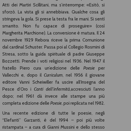
Atti dei Martiri Scillitani, ma s’interrompe: «Esitò, si
sforzò. La vista gli si annebbiava. Qualche cosa gli
stringeva la gola. Si prese la testa fra le mani. Si sentì
smarrito. Non fu capace di proseguire» (così
Margherita Marchione). La conversione è matura. Il 24
novembre 1929 Rebora riceve la prima Comunione
dal cardinal Schuster. Passa poi al Collegio Rosmini di
Stresa, sotto la guida spirituale di padre Giuseppe
Bozzetti. Prende i voti religiosi nel 1936. Nel 1947 il
fratello Piero cura un’edizione delle
Poesie
per
Vallecchi e, dopo il
Curriculum
, nel 1956 il giovane
editore Vanni Scheiwiller fa uscire all’Insegna del
Pesce d’Oro i
Canti dell’infermità
,accresciuti l’anno
dopo; nel 1961 dà invece alle stampe una più
completa edizione delle
Poesie
, poi replicata nel 1982.
Una recente edizione di tutte le poesie, negli
“Elefanti” Garzanti, è del 1994 – poi più volte
ristampata – a cura di Gianni Mussini e dello stesso