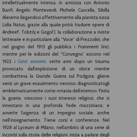
intellettualmente intensa, in amicizia con Antonio
Banfi, Angelo Monteverdi, Michele Cascella, Sibilla
Aleramo (legandosi affettivamente alla pianista russa
Lidia Natus, grazie alla quale potrà tradurre opere di
Andreef, Tolstòj e Gogol’), la collaborazione a riviste
letterarie e in particolare alla “Voce” di Prezzolini, che
nel giugno del 1913 gli pubblica i
Frammenti lirici
,
mentre per le edizioni del “Convegno” escono nel
1922 i
Canti anonimi
, sette anni dopo un trauma
provocato dall’esplosione di un obice mentre
combatteva la Grande Guerra sul Podgora: gliene
verrà un grave esaurimento nervoso diagnosticatogli
emblematicamente come «mania dell’eterno». Finita
la guerra, crescono i suoi interessi religiosi, che si
innestano in una profonda fede mazziniana; e
avverte l’urgenza di un impegno sociale, anche
nell’insegnamento. Tiene corsi e conferenze. Nel
1928 al Lyceum di Milano, nell’ambito di una serie di
incontri sulla storia delle religioni, inizia a parlare degli