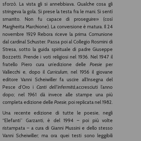
sforzò. La vista gli si annebbiava. Qualche cosa gli
stringeva la gola. Si prese la testa fra le mani. Si sentì
smarrito. Non fu capace di proseguire» (così
Margherita Marchione). La conversione è matura. Il 24
novembre 1929 Rebora riceve la prima Comunione
dal cardinal Schuster. Passa poi al Collegio Rosmini di
Stresa, sotto la guida spirituale di padre Giuseppe
Bozzetti. Prende i voti religiosi nel 1936. Nel 1947 il
fratello Piero cura un’edizione delle
Poesie
per
Vallecchi e, dopo il
Curriculum
, nel 1956 il giovane
editore Vanni Scheiwiller fa uscire all’Insegna del
Pesce d’Oro i
Canti dell’infermità
,accresciuti l’anno
dopo; nel 1961 dà invece alle stampe una più
completa edizione delle
Poesie
, poi replicata nel 1982.
Una recente edizione di tutte le poesie, negli
“Elefanti” Garzanti, è del 1994 – poi più volte
ristampata – a cura di Gianni Mussini e dello stesso
Vanni Scheiwiller; ma ora quei testi sono leggibili