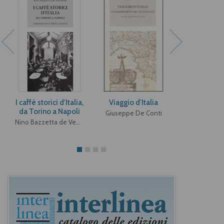
I caffè storici d'Italia,
Viaggio d'Italia
Figur
da Torino a Napoli
Giuseppe De Conti
Giovanni F
Nino Bazzetta de Vemenia