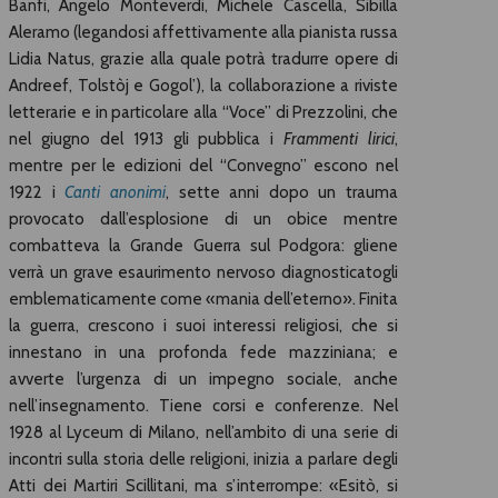
Banfi, Angelo Monteverdi, Michele Cascella, Sibilla
Aleramo (legandosi affettivamente alla pianista russa
Lidia Natus, grazie alla quale potrà tradurre opere di
Andreef, Tolstòj e Gogol’), la collaborazione a riviste
letterarie e in particolare alla “Voce” di Prezzolini, che
nel giugno del 1913 gli pubblica i
Frammenti lirici
,
mentre per le edizioni del “Convegno” escono nel
1922 i
Canti anonimi
, sette anni dopo un trauma
provocato dall’esplosione di un obice mentre
combatteva la Grande Guerra sul Podgora: gliene
verrà un grave esaurimento nervoso diagnosticatogli
emblematicamente come «mania dell’eterno». Finita
la guerra, crescono i suoi interessi religiosi, che si
innestano in una profonda fede mazziniana; e
avverte l’urgenza di un impegno sociale, anche
nell’insegnamento. Tiene corsi e conferenze. Nel
1928 al Lyceum di Milano, nell’ambito di una serie di
incontri sulla storia delle religioni, inizia a parlare degli
Atti dei Martiri Scillitani, ma s’interrompe: «Esitò, si