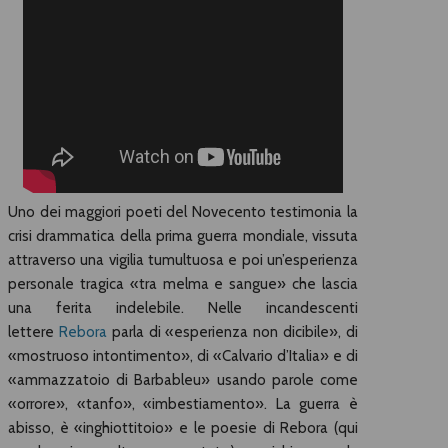
Uno dei maggiori poeti del Novecento testimonia la
crisi drammatica della prima guerra mondiale, vissuta
attraverso una vigilia tumultuosa e poi un’esperienza
personale tragica «tra melma e sangue» che lascia
una ferita indelebile. Nelle incandescenti
lettere
Rebora
parla di «esperienza non dicibile», di
«mostruoso intontimento», di «Calvario d’Italia» e di
«ammazzatoio di Barbableu» usando parole come
«orrore», «tanfo», «imbestiamento». La guerra è
abisso, è «inghiottitoio» e le poesie di Rebora (qui