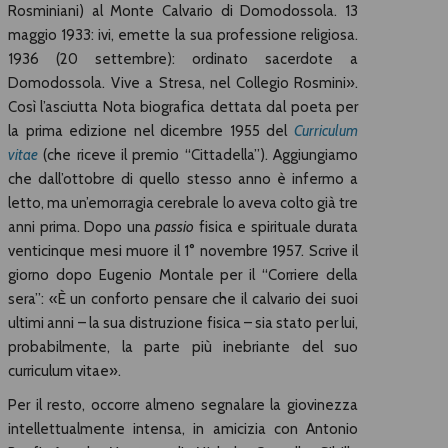
Rosminiani) al Monte Calvario di Domodossola. 13
maggio 1933: ivi, emette la sua professione religiosa.
1936 (20 settembre): ordinato sacerdote a
Domodossola. Vive a Stresa, nel Collegio Rosmini».
Così l’asciutta Nota biografica dettata dal poeta per
la prima edizione nel dicembre 1955 del
Curriculum
vitae
(che riceve il premio “Cittadella”). Aggiungiamo
che dall’ottobre di quello stesso anno è infermo a
letto, ma un’emorragia cerebrale lo aveva colto già tre
anni prima. Dopo una
passio
fisica e spirituale durata
venticinque mesi muore il 1° novembre 1957. Scrive il
giorno dopo Eugenio Montale per il “Corriere della
sera”: «È un conforto pensare che il calvario dei suoi
ultimi anni – la sua distruzione fisica – sia stato per lui,
probabilmente, la parte più inebriante del suo
curriculum vitae».
Per il resto, occorre almeno segnalare la giovinezza
intellettualmente intensa, in amicizia con Antonio