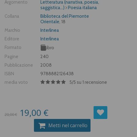
Argomento
Letteratura (narrativa, poesia,
saggistica...)
Poesia italiana
Collana
Biblioteca del Piemonte
Orientale
, 18
Marchio
Interlinea
Editore
Interlinea
Formato
Libro
Pagine
240
Pubblicazione
2008
ISBN
9788882126438
media voto
5
/
5
su
1
recensione
19,00 €
20,00 €
Metti nel carrello