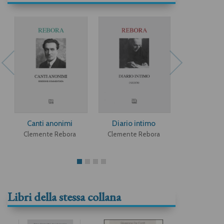
Canti anonimi
Diario intimo
Rosmini m
Clemente Rebora
Clemente Rebora
Clemente 
Libri della stessa collana