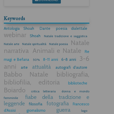
Keywords
Antologia Shoah
Dante
poesia dialettale
webinar
Shoah
Natale tradizione e saggistica
Natale
Natale arte
Natale spiritualità
Natale poesia
narrativa
Animali e Natale
Re
3-6
magi e Befana
8-11 anni
6-8 anni
50%
anni
attualità
arte
autografi d'autore
Babbo Natale
bibliografia,
bibliofilia, editoria
biblioteche
Boiardo
critica letteraria
donna e mondo
fiabe della tradizione e
femminile
leggende
fotografia
filosofia
Francesco
guerra
d'Assisi
giornalismo
lago