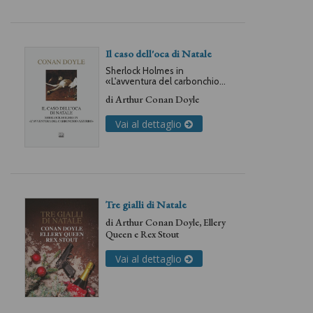
Il caso dell'oca di Natale
Sherlock Holmes in
«L'avventura del carbonchio
azzurro»
di
Arthur Conan Doyle
Vai al dettaglio
Tre gialli di Natale
di
Arthur Conan Doyle
,
Ellery
Queen
e
Rex Stout
Vai al dettaglio