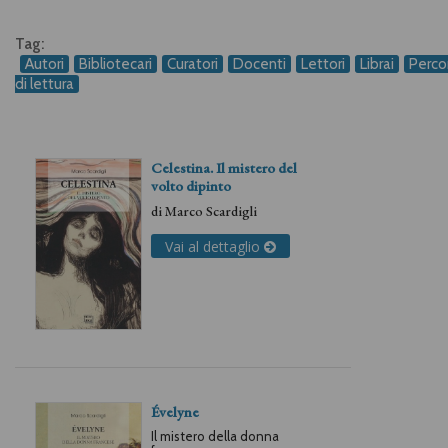
Tag:
Autori
Bibliotecari
Curatori
Docenti
Lettori
Librai
Percor
di lettura
Celestina. Il mistero del
volto dipinto
di
Marco Scardigli
Vai al dettaglio
Évelyne
Il mistero della donna