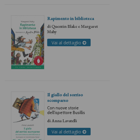
Rapimento in biblioteca
di
Quentin Blake
e
Margaret
Mahy
Vai al dettaglio
Il giallo del sorriso
scomparso
Con nuove storie
dell'ispettore Busillis
di
Anna Lavatelli
Vai al dettaglio