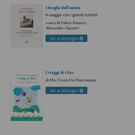
I luoghi dell’anima
In viaggio con i grandi scrittori
a cura di
Fulvio Panzeri
,
Alessandro Zaccuri
Vai al dettaglio
I viaggi di Giac
di
Elve Fortis De Hieronymis
Vai al dettaglio