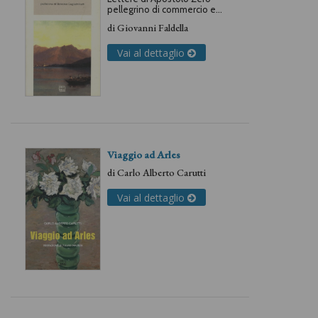
pellegrino di commercio e
amore trovate da Giovanni
di
Giovanni Faldella
Faldella e illustrate da
Giuseppe Ricci, secondo
l'edizione 1892
Vai al dettaglio
Viaggio ad Arles
di
Carlo Alberto Carutti
Vai al dettaglio