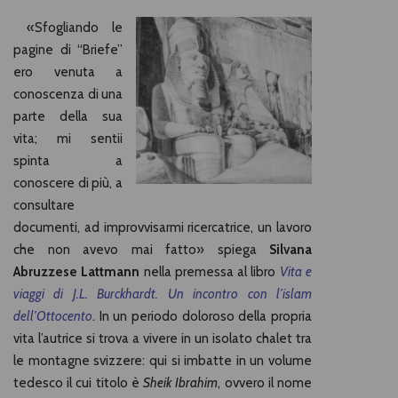
«Sfogliando le
pagine di “Briefe”
ero venuta a
conoscenza di una
parte della sua
vita; mi sentii
spinta a
conoscere di più, a
consultare
documenti, ad improvvisarmi ricercatrice, un lavoro
che non avevo mai fatto» spiega
Silvana
Abruzzese Lattmann
nella premessa al libro
Vita e
viaggi di J.L. Burckhardt. Un incontro con l’islam
dell’Ottocento
. In un periodo doloroso della propria
vita l’autrice si trova a vivere in un isolato chalet tra
le montagne svizzere: qui si imbatte in un volume
tedesco il cui titolo è
Sheik Ibrahim
, ovvero il nome