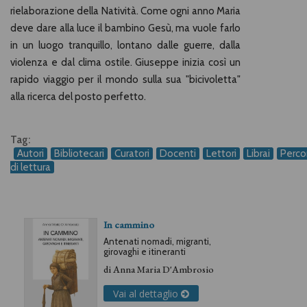
rielaborazione della Natività. Come ogni anno Maria
deve dare alla luce il bambino Gesù, ma vuole farlo
in un luogo tranquillo, lontano dalle guerre, dalla
violenza e dal clima ostile. Giuseppe inizia così un
rapido viaggio per il mondo sulla sua "bicivoletta"
alla ricerca del posto perfetto.
Tag:
Autori
Bibliotecari
Curatori
Docenti
Lettori
Librai
Percor
di lettura
In cammino
Antenati nomadi, migranti,
girovaghi e itineranti
di
Anna Maria D'Ambrosio
Vai al dettaglio