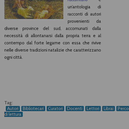
un’antologia di
racconti di autori
provenienti da
diverse province del sud, accomunati dalla
necessità di allontanarsi dalla propria terra e al
contempo dal forte legame con essa che rivive
nelle diverse tradizioni natalizie che caratterizzano
ogni città.
Tag:
Autori
Bibliotecari
Curatori
Docenti
Lettori
Librai
Percor
di lettura