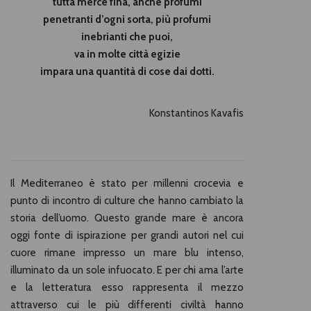
tutta merce fina, anche profumi
penetranti d’ogni sorta, più profumi
inebrianti che puoi,
va in molte città egizie
impara una quantità di cose dai dotti.
Konstantinos Kavafis
Il Mediterraneo è stato per millenni crocevia e
punto di incontro di culture che hanno cambiato la
storia dell’uomo. Questo grande mare è ancora
oggi fonte di ispirazione per grandi autori nel cui
cuore rimane impresso un mare blu intenso,
illuminato da un sole infuocato. E per chi ama l’arte
e la letteratura esso rappresenta il mezzo
attraverso cui le più differenti civiltà hanno