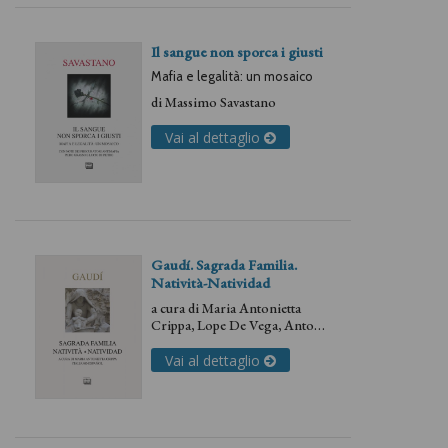
Il sangue non sporca i giusti
Mafia e legalità: un mosaico
di
Massimo Savastano
Vai al dettaglio
Gaudí. Sagrada Familia.
Natività-Natividad
a cura di
Maria Antonietta
Crippa
,
Lope De Vega
,
Antoni
Gaudì
Vai al dettaglio