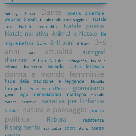
Dante
poesia dialettale
Antologia Shoah
webinar
Shoah
Natale
Natale tradizione e saggistica
Natale poesia
arte
Natale spiritualità
Natale narrativa
Animali e Natale
Re
3-6
8-11 anni
magi e Befana
50%
6-8 anni
anni
attualità
autografi
arte
d'autore
Babbo Natale
bibliografia, bibliofilia,
Boiardo
critica letteraria
editoria
biblioteche
donna e mondo femminile
fiabe della tradizione e leggende
filosofia
giornalismo
fotografia
Francesco d'Assisi
lago
memorialistica
montagna
guerra
Montale
narrativa per l'infanzia
musica
narrativa
natura e paesaggio
Natale
poesia
politica
Rebora
resistenza
Risorgimento
sport
teatro
spiritualità
storia
viaggi